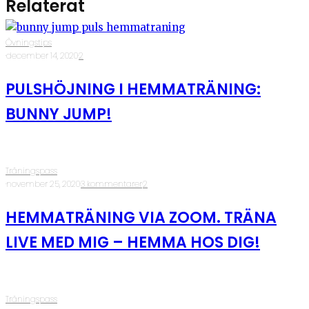
Relaterat
Övningstips
·
december 14, 2020
·
2
PULSHÖJNING I HEMMATRÄNING:
BUNNY JUMP!
Träningspass
·
november 25, 2020
·
3 kommentarer
·
2
HEMMATRÄNING VIA ZOOM. TRÄNA
LIVE MED MIG – HEMMA HOS DIG!
Träningspass