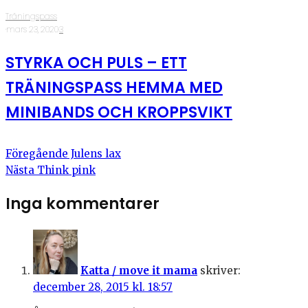
Träningspass
·
mars 23, 2020
·
3
STYRKA OCH PULS – ETT
TRÄNINGSPASS HEMMA MED
MINIBANDS OCH KROPPSVIKT
Föregående
Julens lax
Nästa
Think pink
Inga kommentarer
Katta / move it mama
skriver:
december 28, 2015 kl. 18:57