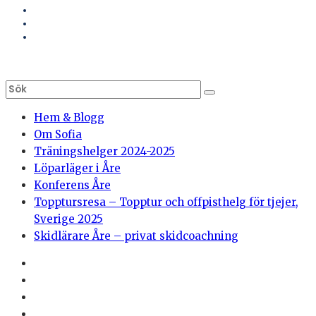
Hem & Blogg
Om Sofia
Träningshelger 2024-2025
Löparläger i Åre
Konferens Åre
Topptursresa – Topptur och offpisthelg för tjejer,
Sverige 2025
Skidlärare Åre – privat skidcoachning