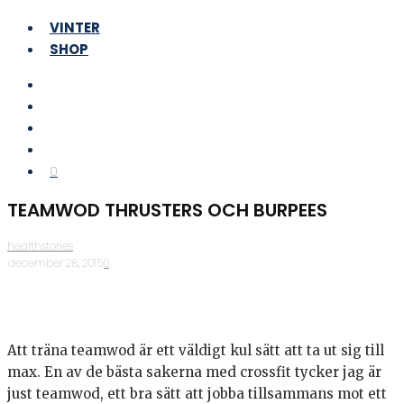
VINTER
SHOP
0
TEAMWOD THRUSTERS OCH BURPEES
healthstories
·
december 28, 2015
·
0
Att träna teamwod är ett väldigt kul sätt att ta ut sig till
max. En av de bästa sakerna med crossfit tycker jag är
just teamwod, ett bra sätt att jobba tillsammans mot ett