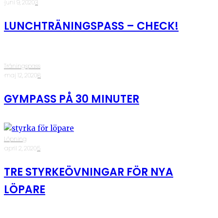
·
juni 9, 2020
·
3
LUNCHTRÄNINGSPASS – CHECK!
Träningspass
·
maj 12, 2020
·
8
GYMPASS PÅ 30 MINUTER
Löpning
·
april 2, 2020
·
5
TRE STYRKEÖVNINGAR FÖR NYA
LÖPARE