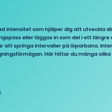
d intensitet som hjälper dig att utveckla di
ngspass eller läggas in som del i ett läng
ar att springa intervaller på löparbana. Int
tagningsförmågan. Här hittar du många olika 
!