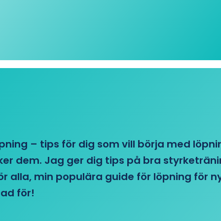
öpning – tips för dig som vill börja med löpn
r dem. Jag ger dig tips på bra styrketränin
 för alla, min populära guide för löpning för
ad för!