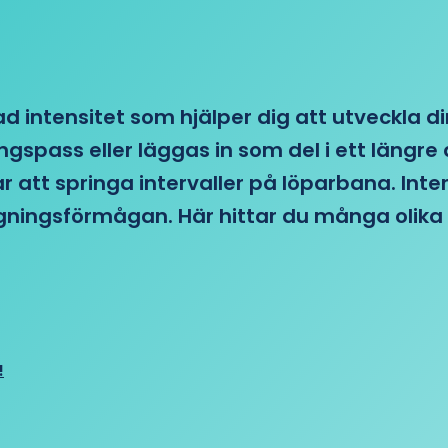
d intensitet som hjälper dig att utveckla di
ngspass eller läggas in som del i ett läng
ar att springa intervaller på löparbana. Int
tagningsförmågan. Här hittar du många olika 
!