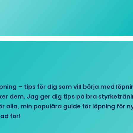
öpning – tips för dig som vill börja med löpn
r dem. Jag ger dig tips på bra styrketränin
 för alla, min populära guide för löpning för
ad för!