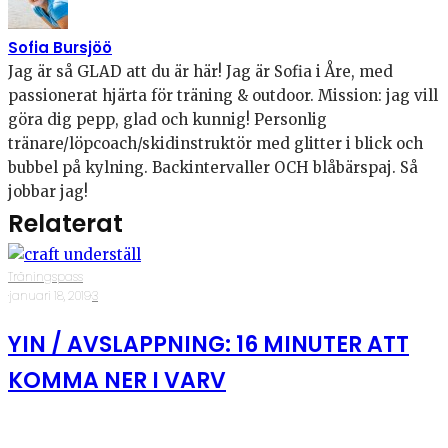
Sofia Bursjöö
Jag är så GLAD att du är här! Jag är Sofia i Åre, med
passionerat hjärta för träning & outdoor. Mission: jag vill
göra dig pepp, glad och kunnig! Personlig
tränare/löpcoach/skidinstruktör med glitter i blick och
bubbel på kylning. Backintervaller OCH blåbärspaj. Så
jobbar jag!
Relaterat
Träningspass
·
januari 18, 2019
·
3
YIN / AVSLAPPNING: 16 MINUTER ATT
KOMMA NER I VARV