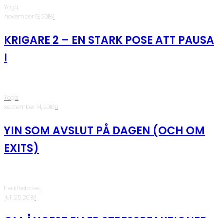
Yoga
·
november 13, 2018
·
1
KRIGARE 2 – EN STARK POSE ATT PAUSA
I
Yoga
·
september 14, 2018
·
0
YIN SOM AVSLUT PÅ DAGEN (OCH OM
EXITS)
healthstories
·
juli 25, 2018
·
1