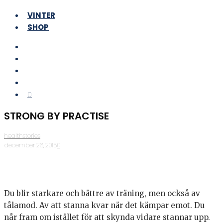
VINTER
SHOP
0
STRONG BY PRACTISE
healthstories
·
december 26, 2015
·
0
Du blir starkare och bättre av träning, men också av
tålamod. Av att stanna kvar när det kämpar emot. Du
når fram om istället för att skynda vidare stannar upp.