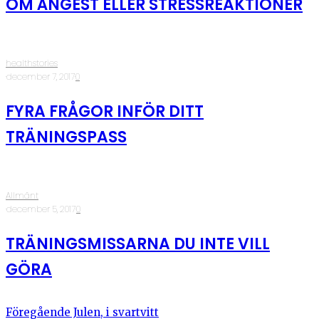
OM ÅNGEST ELLER STRESSREAKTIONER
healthstories
·
december 7, 2017
·
0
FYRA FRÅGOR INFÖR DITT
TRÄNINGSPASS
Allmänt
·
december 5, 2017
·
0
TRÄNINGSMISSARNA DU INTE VILL
GÖRA
Föregående
Julen, i svartvitt