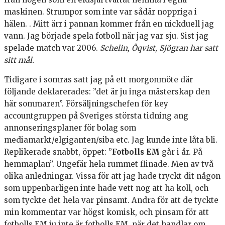
maskinen. Strumpor som inte var sådär noppriga i
hälen. . Mitt ärr i pannan kommer från en nickduell jag
vann. Jag började spela fotboll när jag var sju. Sist jag
spelade match var 2006.
Schelin, Öqvist, Sjögran har satt
sitt mål.
Tidigare i somras satt jag på ett morgonmöte där
följande deklarerades: ”det är ju inga mästerskap den
här sommaren”. Försäljningschefen för key
accountgruppen på Sveriges största tidning ang
annonseringsplaner för bolag som
mediamarkt/elgiganten/siba etc. Jag kunde inte låta bli.
Replikerade snabbt, öppet: ”
Fotbolls EM
går i år. På
hemmaplan”. Ungefär hela rummet flinade. Men av två
olika anledningar. Vissa för att jag hade tryckt dit någon
som uppenbarligen inte hade vett nog att ha koll, och
som tyckte det hela var pinsamt. Andra för att de tyckte
min kommentar var högst komisk, och pinsam för att
fotbolls EM ju inte är fotbolls EM, när det handlar om