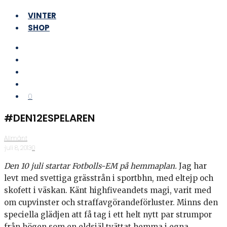
VINTER
SHOP
0
#DEN12ESPELAREN
Allmänt
·
juli 8, 2013
·
0
Den 10 juli startar Fotbolls-EM på hemmaplan.
Jag har
levt med svettiga grässtrån i sportbhn, med eltejp och
skofett i väskan. Känt highfiveandets magi, varit med
om cupvinster och straffavgörandeförluster. Minns den
speciella glädjen att få tag i ett helt nytt par strumpor
från högen som en eldsjäl tvättat hemma i egna