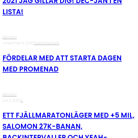
2021 JAG GILLAR DIG! DEC-JAN I EN
LISTA!
Allmänt
·
november 11, 2020
·
1 kommentar
·
6
FÖRDELAR MED ATT STARTA DAGEN
MED PROMENAD
Allmänt
·
juli 2, 2020
·
2
ETT FJÄLLMARATONLÄGER MED +5 MIL,
SALOMON 27K-BANAN,
BACKINTERVALLER OCH YEAH-