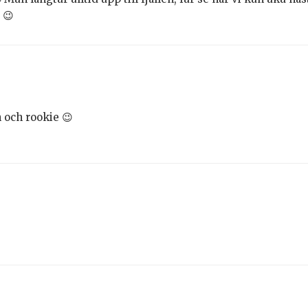
 😉
 och rookie 😉