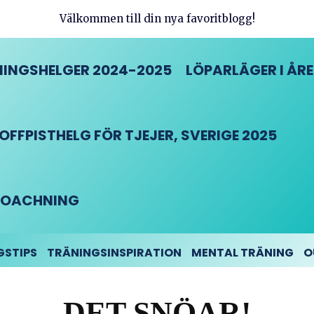
Välkommen till din nya favoritblogg!
INGSHELGER 2024-2025
LÖPARLÄGER I ÅRE
FFPISTHELG FÖR TJEJER, SVERIGE 2025
DCOACHNING
GSTIPS
TRÄNINGSINSPIRATION
MENTAL TRÄNING
O
DET SNÖAR!