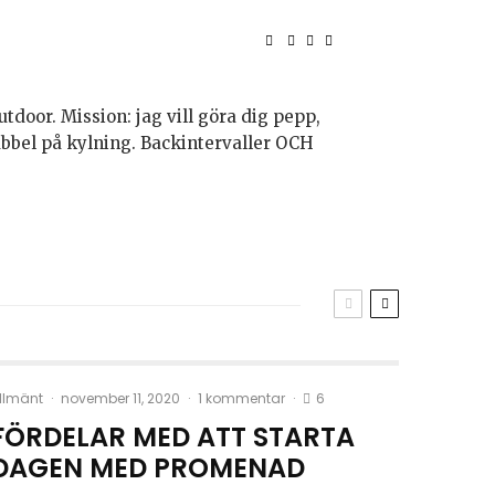
utdoor. Mission: jag vill göra dig pepp,
bubbel på kylning. Backintervaller OCH
6
llmänt
·
november 11, 2020
·
1 kommentar
·
FÖRDELAR MED ATT STARTA
DAGEN MED PROMENAD