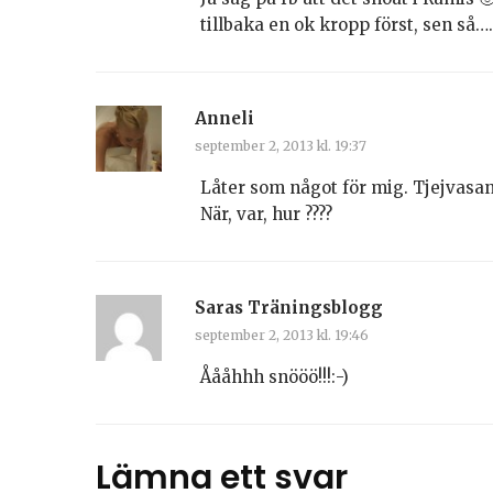
tillbaka en ok kropp först, sen så….
Anneli
september 2, 2013 kl. 19:37
Låter som något för mig. Tjejvasan
När, var, hur ????
Saras Träningsblogg
september 2, 2013 kl. 19:46
Åååhhh snööö!!!:-)
Lämna ett svar