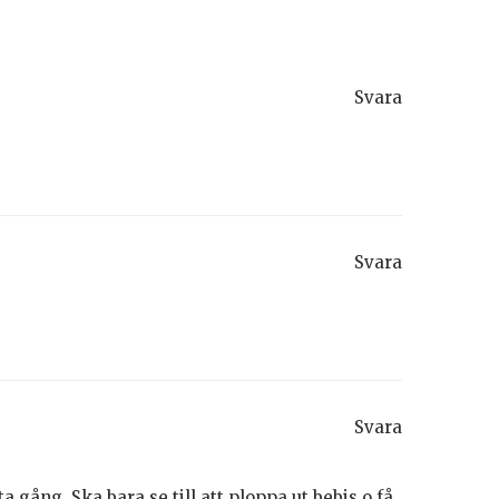
Svara
Svara
Svara
ta gång. Ska bara se till att ploppa ut bebis o få