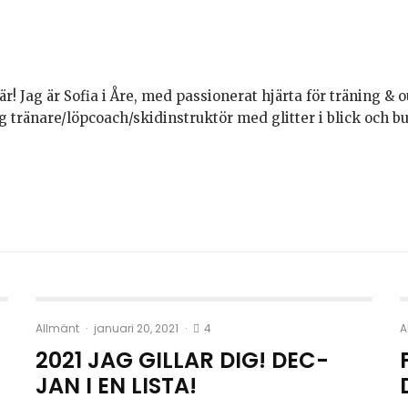
är! Jag är Sofia i Åre, med passionerat hjärta för träning & o
g tränare/löpcoach/skidinstruktör med glitter i blick och 
4
Allmänt
·
januari 20, 2021
·
A
2021 JAG GILLAR DIG! DEC-
JAN I EN LISTA!