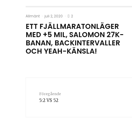
2
Allmänt
·
juli 2, 2020
·
ETT FJÄLLMARATONLÄGER
MED +5 MIL, SALOMON 27K-
BANAN, BACKINTERVALLER
OCH YEAH-KÄNSLA!
Föregående
5:2 VS 52