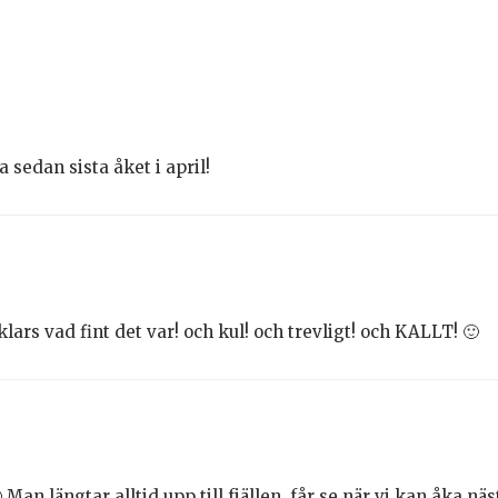
 sedan sista åket i april!
rs vad fint det var! och kul! och trevligt! och KALLT! 🙂
 Man längtar alltid upp till fjällen, får se när vi kan åka näs