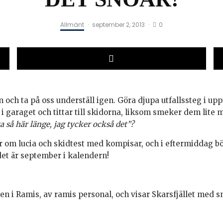
0
Allmänt
·
september 2, 2013
·
n och ta på oss underställ igen. Göra djupa utfallssteg i u
ut i garaget och tittar till skidorna, liksom smeker dem lite
ta så här länge, jag tycker också det”?
tar om lucia och skidtest med kompisar, och i eftermiddag b
det är september i kalendern!
gen i Ramis, av ramis personal, och visar Skarsfjället med s