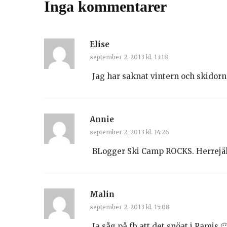
Inga kommentarer
Elise
september 2, 2013 kl. 13:18
Jag har saknat vintern och skidorna
Annie
september 2, 2013 kl. 14:26
BLogger Ski Camp ROCKS. Herrejäkla
Malin
september 2, 2013 kl. 15:08
Ja såg på fb att det snöat i Ramis 🙂