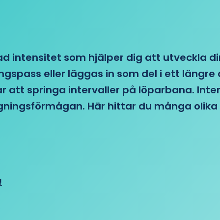
d intensitet som hjälper dig att utveckla di
ngspass eller läggas in som del i ett läng
ar att springa intervaller på löparbana. Int
tagningsförmågan. Här hittar du många olika 
!