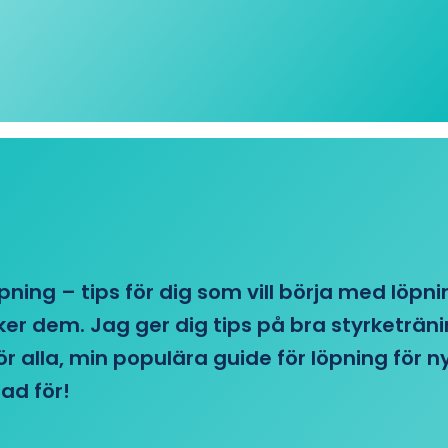
öpning – tips för dig som vill börja med löpn
r dem. Jag ger dig tips på bra styrketränin
 för alla, min populära guide för löpning för
ad för!