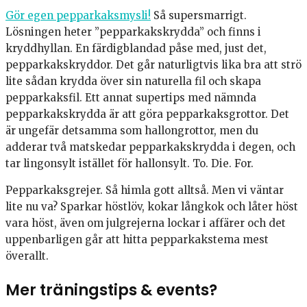
Gör egen pepparkaksmysli!
Så supersmarrigt.
Lösningen heter ”pepparkakskrydda” och finns i
kryddhyllan. En färdigblandad påse med, just det,
pepparkakskryddor. Det går naturligtvis lika bra att strö
lite sådan krydda över sin naturella fil och skapa
pepparkaksfil. Ett annat supertips med nämnda
pepparkakskrydda är att göra pepparkaksgrottor. Det
är ungefär detsamma som hallongrottor, men du
adderar två matskedar pepparkakskrydda i degen, och
tar lingonsylt istället för hallonsylt. To. Die. For.
Pepparkaksgrejer. Så himla gott alltså. Men vi väntar
lite nu va? Sparkar höstlöv, kokar långkok och låter höst
vara höst, även om julgrejerna lockar i affärer och det
uppenbarligen går att hitta pepparkakstema mest
överallt.
Mer träningstips & events?