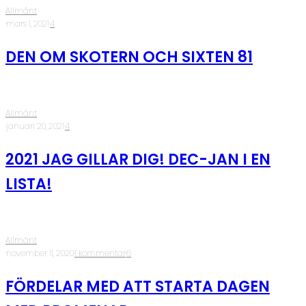
Allmänt
·
mars 1, 2021
·
4
DEN OM SKOTERN OCH SIXTEN 81
Allmänt
·
januari 20, 2021
·
4
2021 JAG GILLAR DIG! DEC-JAN I EN
LISTA!
Allmänt
·
november 11, 2020
·
1 kommentar
·
6
FÖRDELAR MED ATT STARTA DAGEN