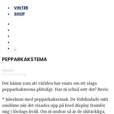
VINTER
SHOP
0
PEPPARKAKSTEMA
Allmänt
·
oktober 28, 2014
·
0
Det känns som att världen har enats om ett slags
pepparkakstema plötsligt. Har ni också sett det? Bevis:
* Juleskum med pepparkakssmak. De förblindade mitt
omdöme när det visades upp på bred display framför
mig i lördags kväll. Om ni undrar så är de skitäckliga,