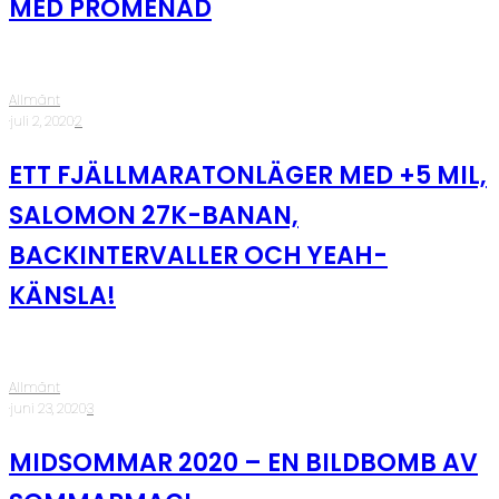
MED PROMENAD
Allmänt
·
juli 2, 2020
·
2
ETT FJÄLLMARATONLÄGER MED +5 MIL,
SALOMON 27K-BANAN,
BACKINTERVALLER OCH YEAH-
KÄNSLA!
Allmänt
·
juni 23, 2020
·
3
MIDSOMMAR 2020 – EN BILDBOMB AV