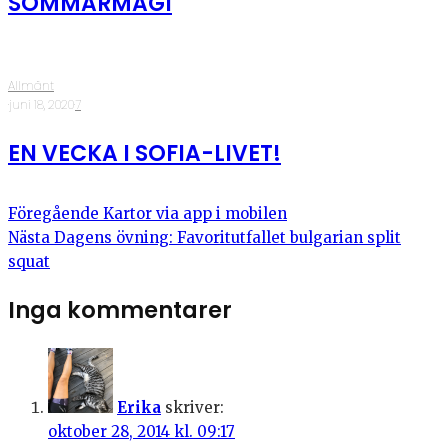
SOMMARMAGI
Allmänt
·
juni 18, 2020
·
7
EN VECKA I SOFIA-LIVET!
Föregående
Kartor via app i mobilen
Nästa
Dagens övning: Favoritutfallet bulgarian split
squat
Inga kommentarer
Erika
skriver:
oktober 28, 2014 kl. 09:17