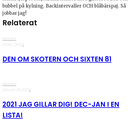
bubbel på kylning. Backintervaller OCH blåbärspaj. Så
jobbar jag!
Relaterat
Allmänt
·
mars 1, 2021
·
4
DEN OM SKOTERN OCH SIXTEN 81
Allmänt
·
januari 20, 2021
·
4
2021 JAG GILLAR DIG! DEC-JAN I EN
LISTA!