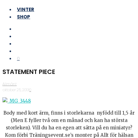
VINTER
SHOP
0
STATEMENT PIECE
Allmänt
·
oktober 25, 2013
·
0
Body med kort ärm, finns i storlekarna nyfödd till 1,5 år
(Men E fyller två om en månad och kan ha största
storleken). Vill du ha en egen att sätta på en miniatyr?
Kom förbi Träningsevent.se’s monter på Allt för hälsan