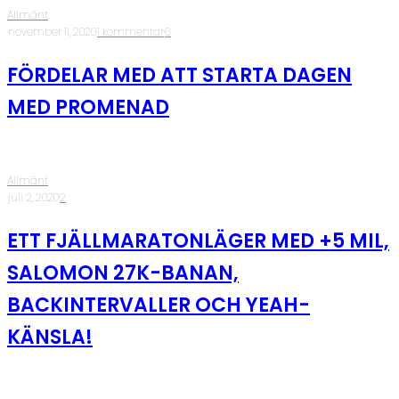
Allmänt
·
november 11, 2020
·
1 kommentar
·
6
FÖRDELAR MED ATT STARTA DAGEN
MED PROMENAD
Allmänt
·
juli 2, 2020
·
2
ETT FJÄLLMARATONLÄGER MED +5 MIL,
SALOMON 27K-BANAN,
BACKINTERVALLER OCH YEAH-
KÄNSLA!