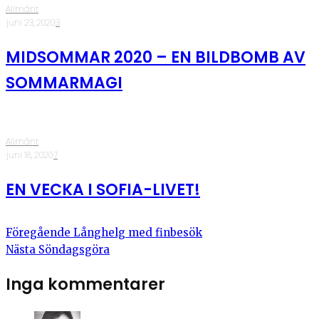
Allmänt
·
juni 23, 2020
·
3
MIDSOMMAR 2020 – EN BILDBOMB AV
SOMMARMAGI
Allmänt
·
juni 18, 2020
·
7
EN VECKA I SOFIA-LIVET!
Föregående
Långhelg med finbesök
Nästa
Söndagsgöra
Inga kommentarer