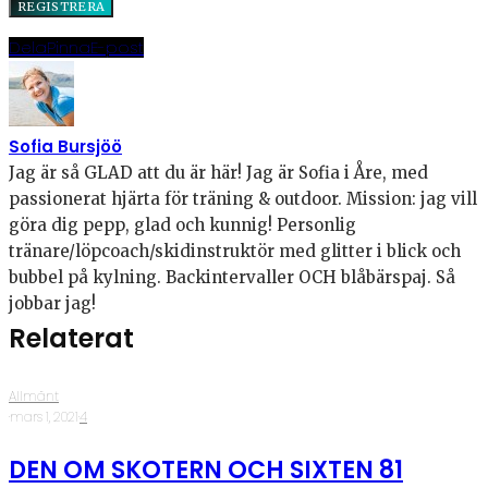
Dela
Pinna
E-post
Sofia Bursjöö
Jag är så GLAD att du är här! Jag är Sofia i Åre, med
passionerat hjärta för träning & outdoor. Mission: jag vill
göra dig pepp, glad och kunnig! Personlig
tränare/löpcoach/skidinstruktör med glitter i blick och
bubbel på kylning. Backintervaller OCH blåbärspaj. Så
jobbar jag!
Relaterat
Allmänt
·
mars 1, 2021
·
4
DEN OM SKOTERN OCH SIXTEN 81