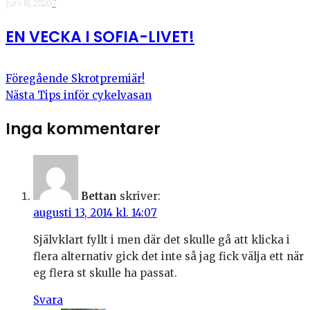
·
juni 18, 2020
·
7
EN VECKA I SOFIA-LIVET!
Föregående
Skrotpremiär!
Nästa
Tips inför cykelvasan
Inga kommentarer
Bettan
skriver:
augusti 13, 2014 kl. 14:07
Självklart fyllt i men där det skulle gå att klicka i
flera alternativ gick det inte så jag fick välja ett när
eg flera st skulle ha passat.
Svara