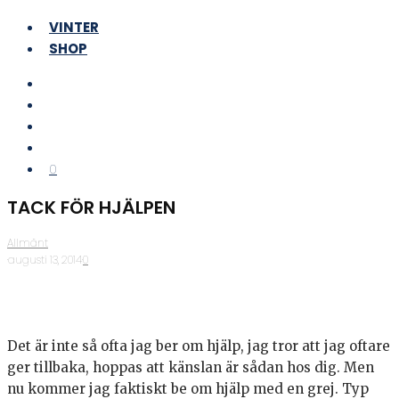
VINTER
SHOP
0
TACK FÖR HJÄLPEN
Allmänt
·
augusti 13, 2014
·
0
Det är inte så ofta jag ber om hjälp, jag tror att jag oftare
ger tillbaka, hoppas att känslan är sådan hos dig. Men
nu kommer jag faktiskt be om hjälp med en grej. Typ