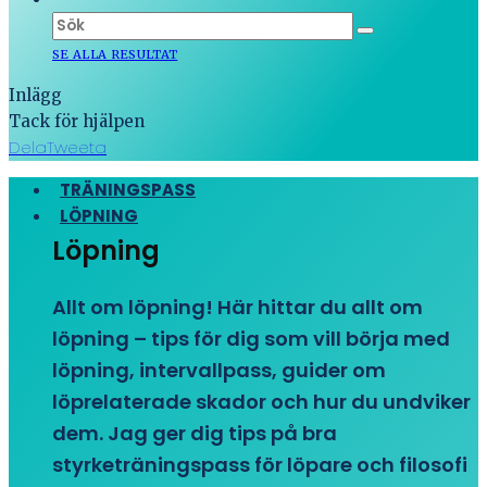
SE ALLA RESULTAT
Inlägg
Tack för hjälpen
Dela
Tweeta
TRÄNINGSPASS
LÖPNING
Löpning
Allt om löpning! Här hittar du allt om
löpning – tips för dig som vill börja med
löpning, intervallpass, guider om
löprelaterade skador och hur du undviker
dem. Jag ger dig tips på bra
styrketräningspass för löpare och filosofi