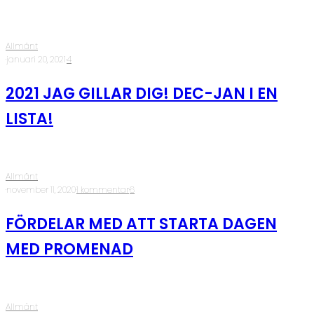
Allmänt
·
januari 20, 2021
·
4
2021 JAG GILLAR DIG! DEC-JAN I EN
LISTA!
Allmänt
·
november 11, 2020
·
1 kommentar
·
6
FÖRDELAR MED ATT STARTA DAGEN
MED PROMENAD
Allmänt