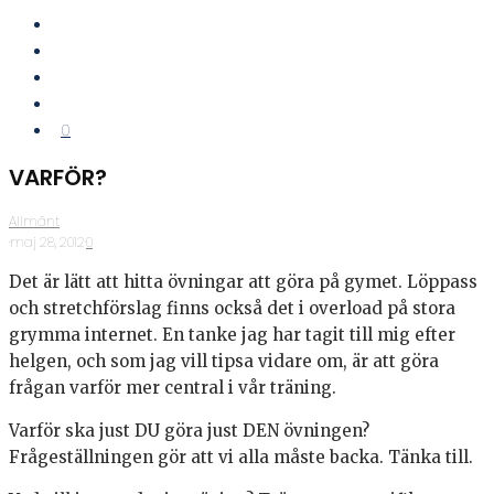
0
VARFÖR?
Allmänt
·
maj 28, 2012
·
0
Det är lätt att hitta övningar att göra på gymet. Löppass
och stretchförslag finns också det i overload på stora
grymma internet. En tanke jag har tagit till mig efter
helgen, och som jag vill tipsa vidare om, är att göra
frågan varför mer central i vår träning.
Varför ska just DU göra just DEN övningen?
Frågeställningen gör att vi alla måste backa. Tänka till.