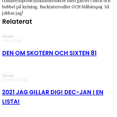
tränare/löpcoach/skidinstruktör med glitter i blick och
bubbel på kylning. Backintervaller OCH blåbärspaj. Så
jobbar jag!
Relaterat
Allmänt
·
mars 1, 2021
·
4
DEN OM SKOTERN OCH SIXTEN 81
Allmänt
·
januari 20, 2021
·
4
2021 JAG GILLAR DIG! DEC-JAN I EN
LISTA!