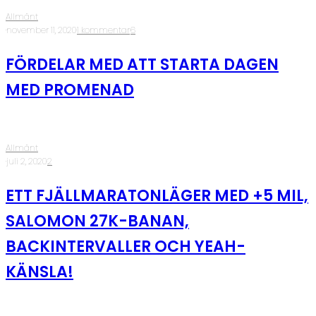
Allmänt
·
november 11, 2020
·
1 kommentar
·
6
FÖRDELAR MED ATT STARTA DAGEN
MED PROMENAD
Allmänt
·
juli 2, 2020
·
2
ETT FJÄLLMARATONLÄGER MED +5 MIL,
SALOMON 27K-BANAN,
BACKINTERVALLER OCH YEAH-
KÄNSLA!