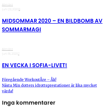
Allmänt
·
juni 23, 2020
·
3
MIDSOMMAR 2020 – EN BILDBOMB AV
SOMMARMAGI
Allmänt
·
juni 18, 2020
·
7
EN VECKA I SOFIA-LIVET!
Föregående
WorkoutÅre – Åk!
Nästa
Min dotters idrottsprestationer är lika mycket
värda!
Inga kommentarer