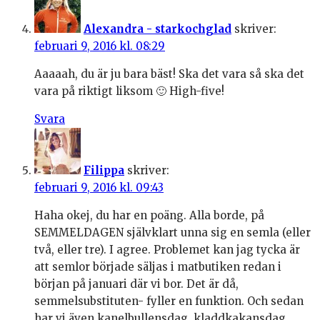
Alexandra - starkochglad
skriver:
februari 9, 2016 kl. 08:29
Aaaaah, du är ju bara bäst! Ska det vara så ska det
vara på riktigt liksom 🙂 High-five!
Svara
Filippa
skriver:
februari 9, 2016 kl. 09:43
Haha okej, du har en poäng. Alla borde, på
SEMMELDAGEN självklart unna sig en semla (eller
två, eller tre). I agree. Problemet kan jag tycka är
att semlor började säljas i matbutiken redan i
början på januari där vi bor. Det är då,
semmelsubstituten- fyller en funktion. Och sedan
har vi även kanelbullensdag, kladdkakansdag,