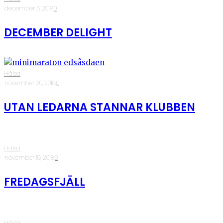
·
december 5, 2018
·
0
DECEMBER DELIGHT
Hälsa
·
november 20, 2018
·
0
UTAN LEDARNA STANNAR KLUBBEN
Hälsa
·
november 16, 2018
·
0
FREDAGSFJÄLL
Hälsa