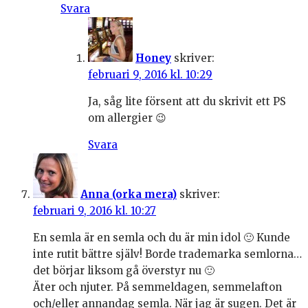
Svara
Honey
skriver:
februari 9, 2016 kl. 10:29
Ja, såg lite försent att du skrivit ett PS
om allergier 😉
Svara
Anna (orka mera)
skriver:
februari 9, 2016 kl. 10:27
En semla är en semla och du är min idol 🙂 Kunde
inte rutit bättre själv! Borde trademarka semlorna…
det börjar liksom gå överstyr nu 🙂
Äter och njuter. På semmeldagen, semmelafton
och/eller annandag semla. När jag är sugen. Det är