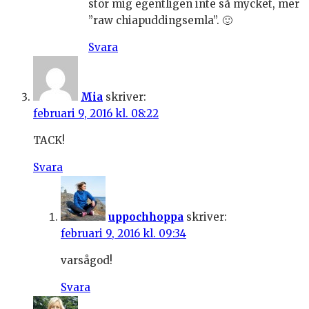
stör mig egentligen inte så mycket, mer
”raw chiapuddingsemla”. 🙂
Svara
Mia
skriver:
februari 9, 2016 kl. 08:22
TACK!
Svara
uppochhoppa
skriver:
februari 9, 2016 kl. 09:34
varsågod!
Svara