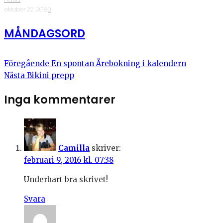
·
oktober 22, 2018
·
0
MÅNDAGSORD
Föregående
En spontan Årebokning i kalendern
Nästa
Bikini prepp
Inga kommentarer
Camilla
skriver:
februari 9, 2016 kl. 07:38
Underbart bra skrivet!
Svara