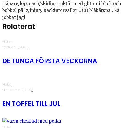
tränare/löpcoach/skidinstruktör med glitter i blick och
bubbel på kylning. Backintervaller OCH blåbärspaj. Så
jobbar jag!
Relaterat
Hälsa
·
februari 11, 2019
·
5
DE TUNGA FÖRSTA VECKORNA
Hälsa
·
december 17, 2018
·
3
EN TOFFEL TILL JUL
Hälsa