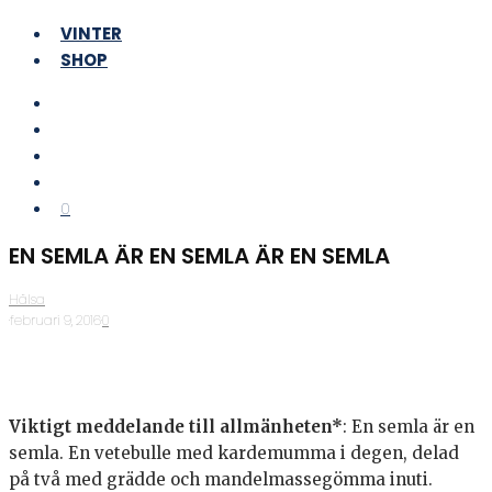
VINTER
SHOP
0
EN SEMLA ÄR EN SEMLA ÄR EN SEMLA
Hälsa
·
februari 9, 2016
·
0
Viktigt meddelande till allmänheten*
: En semla är en
semla. En vetebulle med kardemumma i degen, delad
på två med grädde och mandelmassegömma inuti.