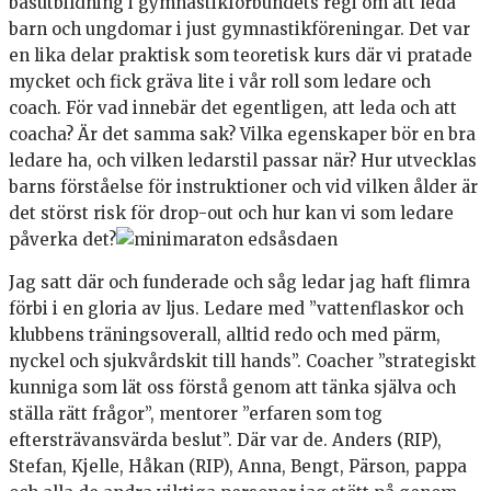
basutbildning i gymnastikförbundets regi om att leda
barn och ungdomar i just gymnastikföreningar. Det var
en lika delar praktisk som teoretisk kurs där vi pratade
mycket och fick gräva lite i vår roll som ledare och
coach. För vad innebär det egentligen, att leda och att
coacha? Är det samma sak? Vilka egenskaper bör en bra
ledare ha, och vilken ledarstil passar när? Hur utvecklas
barns förståelse för instruktioner och vid vilken ålder är
det störst risk för drop-out och hur kan vi som ledare
påverka det?
Jag satt där och funderade och såg ledar jag haft flimra
förbi i en gloria av ljus. Ledare med ”vattenflaskor och
klubbens träningsoverall, alltid redo och med pärm,
nyckel och sjukvårdskit till hands”. Coacher ”strategiskt
kunniga som lät oss förstå genom att tänka själva och
ställa rätt frågor”, mentorer ”erfaren som tog
eftersträvansvärda beslut”. Där var de. Anders (RIP),
Stefan, Kjelle, Håkan (RIP), Anna, Bengt, Pärson, pappa