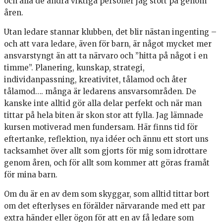
och alla de andra viktiga personer jag stött på genom
åren.
Utan ledare stannar klubben, det blir nästan ingenting –
och att vara ledare, även för barn, är något mycket mer
ansvarstyngt än att ta närvaro och ”hitta på något i en
timme”. Planering, kunskap, strategi,
individanpassning, kreativitet, tålamod och åter
tålamod…. många är ledarens ansvarsområden. De
kanske inte alltid gör alla delar perfekt och när man
tittar på hela biten är skon stor att fylla. Jag lämnade
kursen motiverad men fundersam. Här finns tid för
eftertanke, reflektion, nya idéer och ännu ett stort uns
tacksamhet över allt som gjorts för mig som idrottare
genom åren, och för allt som kommer att göras framåt
för mina barn.
Om du är en av dem som skyggar, som alltid tittar bort
om det efterlyses en förälder närvarande med ett par
extra händer eller ögon för att en av få ledare som