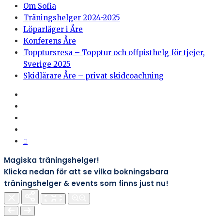
Om Sofia
Träningshelger 2024-2025
Löparläger i Åre
Konferens Åre
Topptursresa – Topptur och offpisthelg för tjejer,
Sverige 2025
Skidlärare Åre – privat skidcoachning
0
Magiska träningshelger!
Klicka nedan för att se vilka bokningsbara
träningshelger & events som finns just nu!