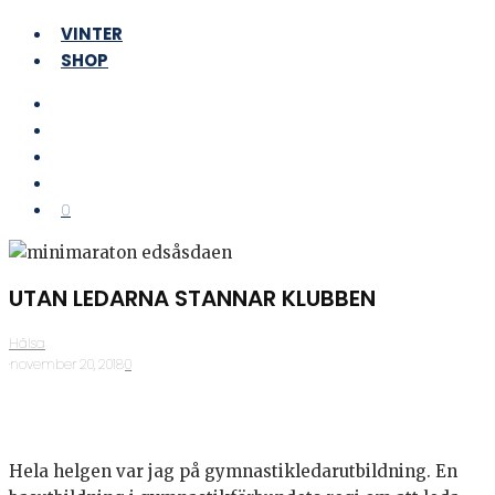
VINTER
SHOP
0
UTAN LEDARNA STANNAR KLUBBEN
Hälsa
·
november 20, 2018
·
0
Hela helgen var jag på gymnastikledarutbildning. En