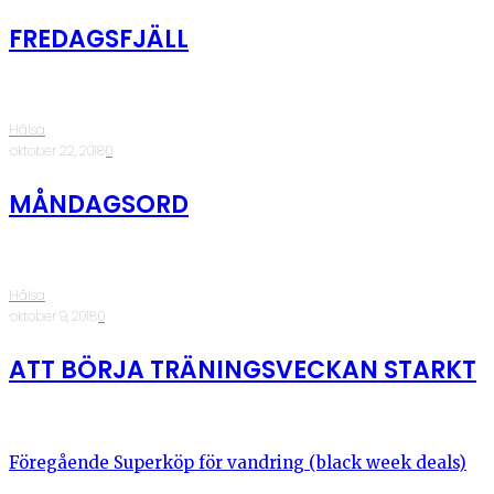
FREDAGSFJÄLL
Hälsa
·
oktober 22, 2018
·
0
MÅNDAGSORD
Hälsa
·
oktober 9, 2018
·
0
ATT BÖRJA TRÄNINGSVECKAN STARKT
Föregående
Superköp för vandring (black week deals)