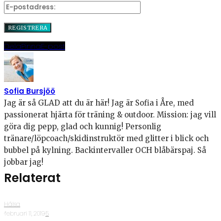
Dela
Pinna
E-post
Sofia Bursjöö
Jag är så GLAD att du är här! Jag är Sofia i Åre, med
passionerat hjärta för träning & outdoor. Mission: jag vill
göra dig pepp, glad och kunnig! Personlig
tränare/löpcoach/skidinstruktör med glitter i blick och
bubbel på kylning. Backintervaller OCH blåbärspaj. Så
jobbar jag!
Relaterat
Hälsa
·
februari 11, 2019
·
5