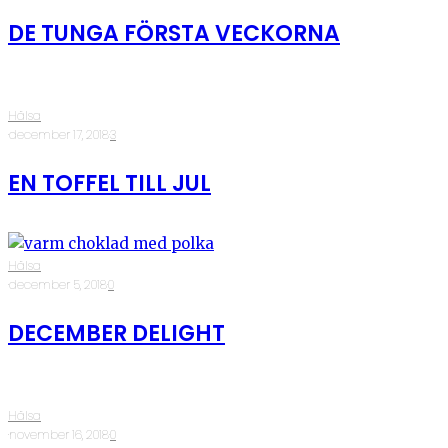
DE TUNGA FÖRSTA VECKORNA
Hälsa
·
december 17, 2018
·
3
EN TOFFEL TILL JUL
Hälsa
·
december 5, 2018
·
0
DECEMBER DELIGHT
Hälsa
·
november 16, 2018
·
0