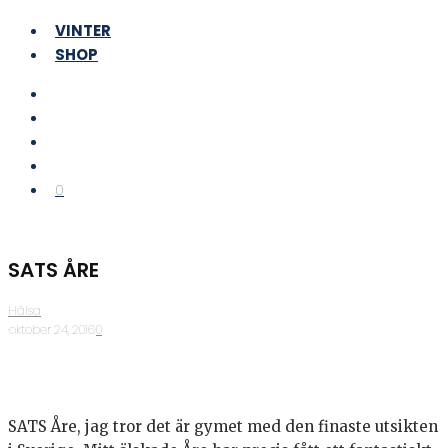
VINTER
SHOP
0
SATS ÅRE
Hälsa
·
oktober 24, 2016
·
0
SATS Åre, jag tror det är gymet med den finaste utsikten