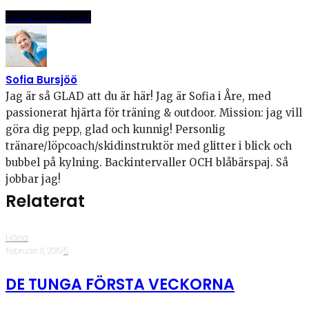
Dela
Pinna
E-post
Sofia Bursjöö
Jag är så GLAD att du är här! Jag är Sofia i Åre, med
passionerat hjärta för träning & outdoor. Mission: jag vill
göra dig pepp, glad och kunnig! Personlig
tränare/löpcoach/skidinstruktör med glitter i blick och
bubbel på kylning. Backintervaller OCH blåbärspaj. Så
jobbar jag!
Relaterat
Hälsa
·
februari 11, 2019
·
5
DE TUNGA FÖRSTA VECKORNA