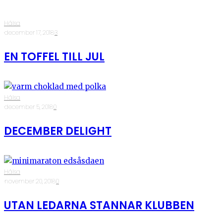
Hälsa
·
december 17, 2018
·
3
EN TOFFEL TILL JUL
Hälsa
·
december 5, 2018
·
0
DECEMBER DELIGHT
Hälsa
·
november 20, 2018
·
0
UTAN LEDARNA STANNAR KLUBBEN