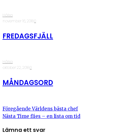
Hälsa
·
november 16, 2018
·
0
FREDAGSFJÄLL
Hälsa
·
oktober 22, 2018
·
0
MÅNDAGSORD
Föregående
Världens bästa chef
Nästa
Time flies – en lista om tid
Lämna ett svar