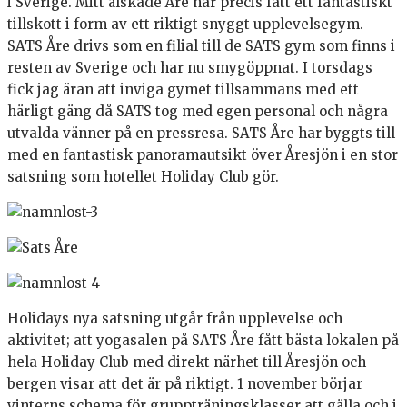
i Sverige. Mitt älskade Åre har precis fått ett fantastiskt
tillskott i form av ett riktigt snyggt upplevelsegym.
SATS Åre drivs som en filial till de SATS gym som finns i
resten av Sverige och har nu smygöppnat. I torsdags
fick jag äran att inviga gymet tillsammans med ett
härligt gäng då SATS tog med egen personal och några
utvalda vänner på en pressresa. SATS Åre har byggts till
med en fantastisk panoramautsikt över Åresjön i en stor
satsning som hotellet Holiday Club gör.
Holidays nya satsning utgår från upplevelse och
aktivitet; att yogasalen på SATS Åre fått bästa lokalen på
hela Holiday Club med direkt närhet till Åresjön och
bergen visar att det är på riktigt. 1 november börjar
vinterns schema för gruppträningsklasser att gälla och i