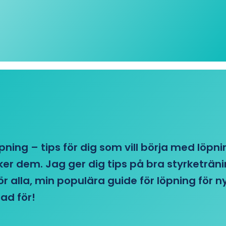
öpning – tips för dig som vill börja med löpn
r dem. Jag ger dig tips på bra styrketränin
 för alla, min populära guide för löpning för
ad för!