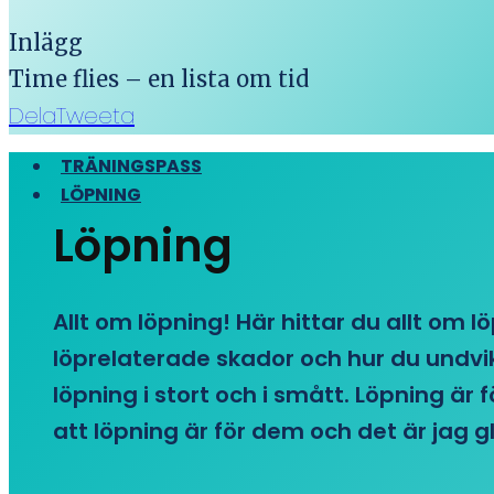
Inlägg
Time flies – en lista om tid
Dela
Tweeta
TRÄNINGSPASS
LÖPNING
Löpning
Allt om löpning! Här hittar du allt om l
löprelaterade skador och hur du undvike
löpning i stort och i smått. Löpning är
att löpning är för dem och det är jag gl