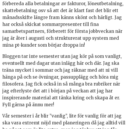
förbereda alla betalningar av fakturor, löneutbetalning,
skattebetalning osv så att det är klart fast det blir ett
månadsskifte längre fram känns skönt och härligt. Jag
har också skickat sommarpresenter till fina
samarbetspartners, förberett för första jobbveckan när
jag är åter i augusti och strukturerat upp system med
mina pt-kunder som börjar droppa in!
Bloggen tar inte semester utan jag kör på som vanligt,
eventuellt med dagar utan inlägg här och där. Jag ska
träna mycket i sommar och jag räknar med att ni vill
hänga på och se övningar, passupplägg och höra mig
filosofera. Jag fick också in så många bra rubriker när
jag efterlyste det att i början på veckan att jag har
inspirerande material att tänka kring och skapa åt er.
Fyll gärna på ännu mer!
Vår semester i år blir ”vanlig”, lite för vanlig för att jag
ska vara extremt nöjd med planeringen då jag alltid vill