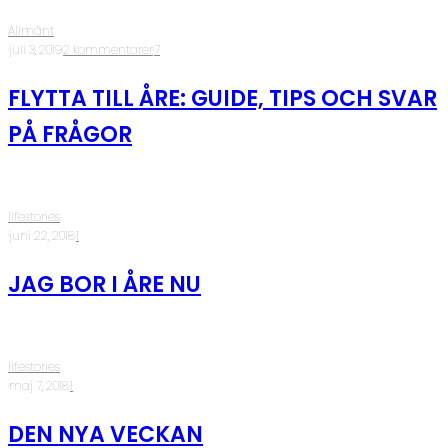
Allmänt
·
juli 3, 2019
·
2 kommentarer
·
7
FLYTTA TILL ÅRE: GUIDE, TIPS OCH SVAR
PÅ FRÅGOR
lifestories
·
juni 22, 2018
·
1
JAG BOR I ÅRE NU
lifestories
·
maj 7, 2018
·
1
DEN NYA VECKAN