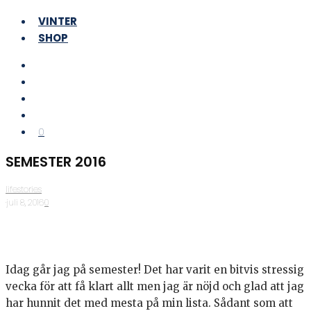
VINTER
SHOP
0
SEMESTER 2016
lifestories
·
juli 8, 2016
·
0
Idag går jag på semester! Det har varit en bitvis stressig
vecka för att få klart allt men jag är nöjd och glad att jag
har hunnit det med mesta på min lista. Sådant som att