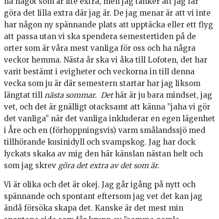
ha något som är lite extra, men jag tänker att jag får
göra det lilla extra där jag är. De jag menar är att vi inte
har någon ny spännande plats att upptäcka eller ett flyg
att passa utan vi ska spendera semestertiden på de
orter som är våra mest vanliga för oss och ha några
veckor hemma. Nästa år ska vi åka till Lofoten, det har
varit bestämt i evigheter och veckorna in till denna
vecka som ju är där semestern startar har jag liksom
längtat till
nästa sommar. Det
här är ju bara mindset, jag
vet, och det är gnälligt otacksamt att känna ”jaha vi gör
det vanliga” när det vanliga inkluderar en egen lägenhet
i Åre och en (förhoppningsvis) varm smålandssjö med
tillhörande kusinidyll och svampskog. Jag har dock
lyckats skaka av mig den här känslan nästan helt och
som jag skrev
göra det extra av det som är.
Vi är olika och det är okej. Jag går igång på nytt och
spännande och spontant eftersom jag vet det kan jag
ändå försöka skapa det. Kanske är det mest min