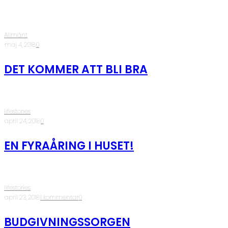
Allmänt
·
maj 4, 2018
·
0
DET KOMMER ATT BLI BRA
lifestories
·
april 24, 2018
·
0
EN FYRAÅRING I HUSET!
lifestories
·
april 23, 2018
·
1 kommentar
·
0
BUDGIVNINGSSORGEN