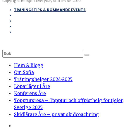
Copyright Bursjöö Everyday stories AB 2019
TRÄNINGSTIPS & KOMMANDE EVENTS
Hem & Blogg
Om Sofia
Träningshelger 2024-2025
Löparläger i Åre
Konferens Åre
Topptursresa – Topptur och offpisthelg för tjejer,
Sverige 2025
Skidlärare Åre – privat skidcoachning