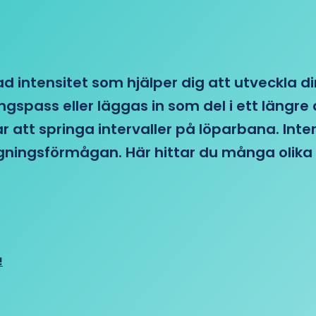
d intensitet som hjälper dig att utveckla di
ngspass eller läggas in som del i ett läng
ar att springa intervaller på löparbana. Int
tagningsförmågan. Här hittar du många olika 
!