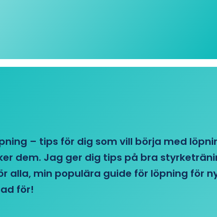
öpning – tips för dig som vill börja med löpn
r dem. Jag ger dig tips på bra styrketränin
 för alla, min populära guide för löpning för
ad för!