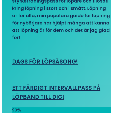
styrketräningspass för löpare och filosofi
kring löpning i stort och i smått. Löpning
är för alla, min populära guide för löpning
för nybörjare har hjälpt många att känna
att löpning är för dem och det är jag glad
för!
DAGS FÖR LÖPSÄSONG!
ETT FÄRDIGT INTERVALLPASS PÅ
LÖPBAND TILL DIG!
90
%