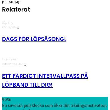
jobbar jag!
Relaterat
Löpning
·
maj 4, 2021
·
4
DAGS FÖR LÖPSÄSONG!
Intervaller
·
oktober 29, 2020
·
2
ETT FÄRDIGT INTERVALLPASS PÅ
LÖPBAND TILL DIG!
90
%
En suverän pulsklocka som ökar din träningsmotivation