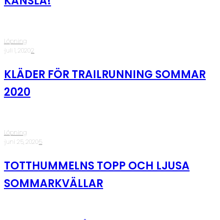
KÄNSLA!
Löpning
·
juli 1, 2020
·
2
KLÄDER FÖR TRAILRUNNING SOMMAR
2020
Löpning
·
juni 25, 2020
·
5
TOTTHUMMELNS TOPP OCH LJUSA
SOMMARKVÄLLAR