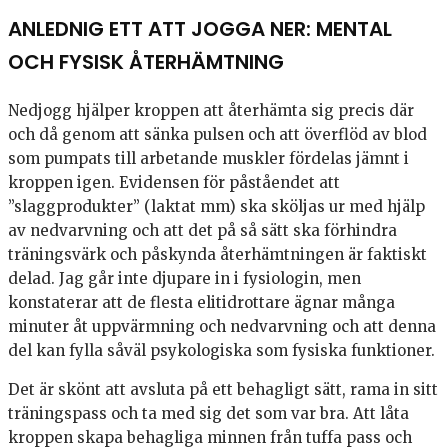
ANLEDNIG ETT ATT JOGGA NER: MENTAL
OCH FYSISK ÅTERHÄMTNING
Nedjogg hjälper kroppen att återhämta sig precis där
och då genom att sänka pulsen och att överflöd av blod
som pumpats till arbetande muskler fördelas jämnt i
kroppen igen. Evidensen för påståendet att
”slaggprodukter” (laktat mm) ska sköljas ur med hjälp
av nedvarvning och att det på så sätt ska förhindra
träningsvärk och påskynda återhämtningen är faktiskt
delad. Jag går inte djupare in i fysiologin, men
konstaterar att de flesta elitidrottare ägnar många
minuter åt uppvärmning och nedvarvning och att denna
del kan fylla såväl psykologiska som fysiska funktioner.
Det är skönt att avsluta på ett behagligt sätt, rama in sitt
träningspass och ta med sig det som var bra. Att låta
kroppen skapa behagliga minnen från tuffa pass och