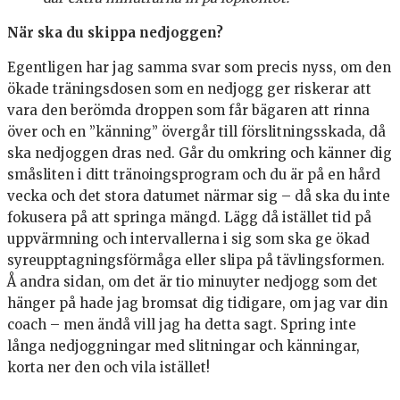
När ska du skippa nedjoggen?
Egentligen har jag samma svar som precis nyss, om den
ökade träningsdosen som en nedjogg ger riskerar att
vara den berömda droppen som får bägaren att rinna
över och en ”känning” övergår till förslitningsskada, då
ska nedjoggen dras ned. Går du omkring och känner dig
småsliten i ditt tränoingsprogram och du är på en hård
vecka och det stora datumet närmar sig – då ska du inte
fokusera på att springa mängd. Lägg då istället tid på
uppvärmning och intervallerna i sig som ska ge ökad
syreupptagningsförmåga eller slipa på tävlingsformen.
Å andra sidan, om det är tio minuyter nedjogg som det
hänger på hade jag bromsat dig tidigare, om jag var din
coach – men ändå vill jag ha detta sagt. Spring inte
långa nedjoggningar med slitningar och känningar,
korta ner den och vila istället!