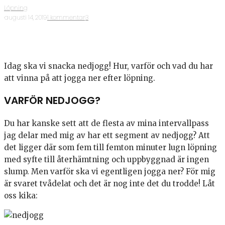
Löpning
·
augusti 14, 2019
·
1 kommentar
·
3
Idag ska vi snacka nedjogg! Hur, varför och vad du har
att vinna på att jogga ner efter löpning.
VARFÖR NEDJOGG?
Du har kanske sett att de flesta av mina intervallpass
jag delar med mig av har ett segment av nedjogg? Att
det ligger där som fem till femton minuter lugn löpning
med syfte till återhämtning och uppbyggnad är ingen
slump. Men varför ska vi egentligen jogga ner? För mig
är svaret tvådelat och det är nog inte det du trodde! Låt
oss kika: