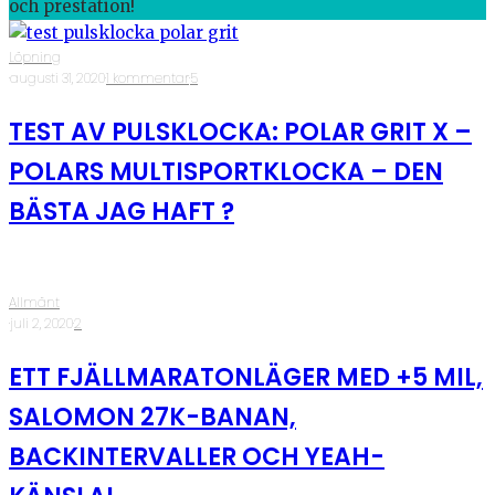
och prestation!
Löpning
·
augusti 31, 2020
·
1 kommentar
·
5
TEST AV PULSKLOCKA: POLAR GRIT X –
POLARS MULTISPORTKLOCKA – DEN
BÄSTA JAG HAFT ?
Allmänt
·
juli 2, 2020
·
2
ETT FJÄLLMARATONLÄGER MED +5 MIL,
SALOMON 27K-BANAN,
BACKINTERVALLER OCH YEAH-