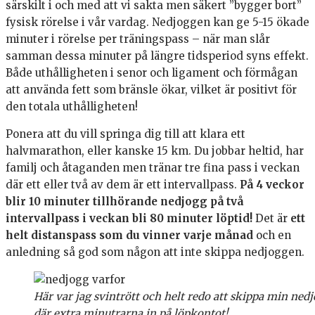
särskilt i och med att vi sakta men säkert ”bygger bort”
fysisk rörelse i vår vardag. Nedjoggen kan ge 5-15 ökade
minuter i rörelse per träningspass – när man slår
samman dessa minuter på längre tidsperiod syns effekt.
Både uthålligheten i senor och ligament och förmågan
att använda fett som bränsle ökar, vilket är positivt för
den totala uthålligheten!
Ponera att du vill springa dig till att klara ett
halvmarathon, eller kanske 15 km. Du jobbar heltid, har
familj och åtaganden men tränar tre fina pass i veckan
där ett eller två av dem är ett intervallpass.
På 4 veckor
blir 10 minuter tillhörande nedjogg på två
intervallpass i veckan bli 80 minuter löptid!
Det är
ett
helt distanspass som du vinner varje månad
och en
anledning så god som någon att inte skippa nedjoggen.
Här var jag svintrött och helt redo att skippa min nedj
där extra minutrarna in på löpkontot!