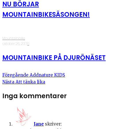
NU BÖRJAR
MOUNTAINBIKESÄSONGEN!
Mountainbike
·
oktober 26, 2017
·
0
MOUNTAINBIKE PÅ DJURÖNÄSET
Föregående
Addnature KIDS
Nästa
Att tänka lika
Inga kommentarer
Jane
skriver: