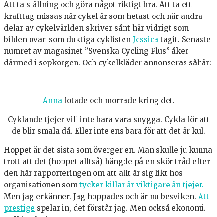
Att ta ställning och göra något riktigt bra. Att ta ett
krafttag missas när cykel är som hetast och när andra
delar av cykelvärlden skriver sånt här vidrigt som
bilden ovan som duktiga cyklisten
Jessica
tagit. Senaste
numret av magasinet ”Svenska Cycling Plus” åker
därmed i sopkorgen. Och cykelkläder annonseras såhär:
Anna
fotade och morrade kring det.
Cyklande tjejer vill inte bara vara snygga. Cykla för att
de blir smala då. Eller inte ens bara för att det är kul.
Hoppet är det sista som överger en. Man skulle ju kunna
trott att det (hoppet alltså) hängde på en skör tråd efter
den här rapporteringen om att allt är sig likt hos
organisationen som
tycker killar är viktigare än tjejer.
Men jag erkänner. Jag hoppades och är nu besviken.
Att
prestige
spelar in, det förstår jag. Men också ekonomi.