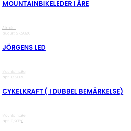
MOUNTAINBIKELEDER I ÅRE
Allmänt
·
augusti 27, 2018
·
0
JÖRGENS LED
Mountainbike
·
april 12, 2018
·
0
CYKELKRAFT ( I DUBBEL BEMÄRKELSE)
Mountainbike
·
april 9, 2018
·
0