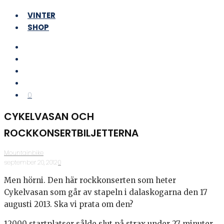
VINTER
SHOP
0
CYKELVASAN OCH
ROCKKONSERTBILJETTERNA
Mountainbike
·
september 20, 2012
·
0
Men hörni. Den här rockkonserten som heter
Cykelvasan som går av stapeln i dalaskogarna den 17
augusti 2013. Ska vi prata om den?
12000 startplatser sålde slut på strax under 27 minuter.