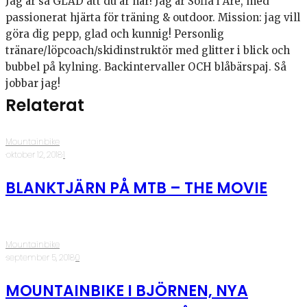
Jag är så GLAD att du är här! Jag är Sofia i Åre, med
passionerat hjärta för träning & outdoor. Mission: jag vill
göra dig pepp, glad och kunnig! Personlig
tränare/löpcoach/skidinstruktör med glitter i blick och
bubbel på kylning. Backintervaller OCH blåbärspaj. Så
jobbar jag!
Relaterat
Mountainbike
·
oktober 12, 2018
·
1
BLANKTJÄRN PÅ MTB – THE MOVIE
Mountainbike
·
september 5, 2018
·
0
MOUNTAINBIKE I BJÖRNEN, NYA