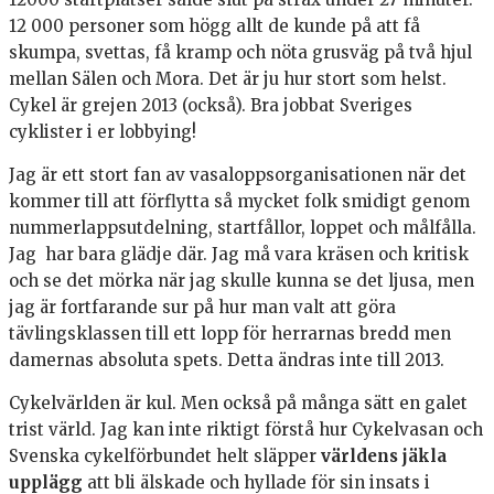
12 000 personer som högg allt de kunde på att få
skumpa, svettas, få kramp och nöta grusväg på två hjul
mellan Sälen och Mora. Det är ju hur stort som helst.
Cykel är grejen 2013 (också). Bra jobbat Sveriges
cyklister i er lobbying!
Jag är ett stort fan av vasaloppsorganisationen när det
kommer till att förflytta så mycket folk smidigt genom
nummerlappsutdelning, startfållor, loppet och målfålla.
Jag har bara glädje där. Jag må vara kräsen och kritisk
och se det mörka när jag skulle kunna se det ljusa, men
jag är fortfarande sur på hur man valt att göra
tävlingsklassen till ett lopp för herrarnas bredd men
damernas absoluta spets. Detta ändras inte till 2013.
Cykelvärlden är kul. Men också på många sätt en galet
trist värld. Jag kan inte riktigt förstå hur Cykelvasan och
Svenska cykelförbundet helt släpper
världens jäkla
upplägg
att bli älskade och hyllade för sin insats i