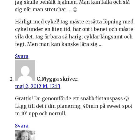
jag skulle behållt hjälmen. Man kan falla och slå
sig när man stretchar … 🙂
Härligt med cykel! Jag måste ersätta löpning med
cykel under en liten tid, har ont i benet och måste
vila det. Jag är bara så harig, cyklar långsamt och
fegt. Men man kan kanske lära sig …
Svara
C.Mygga
skriver:
maj 2, 2012 kl. 12:13
Grattis! Du genomförde ett snabbdistanspass 🙂
Lägg till det i din planering, 40min på sweet-spot
m 10′ upp och nerrull.
Svara