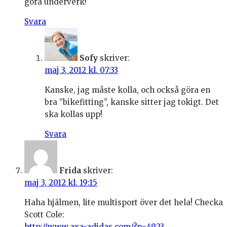
göra underverk!
Svara
Sofy
skriver:
maj 3, 2012 kl. 07:33
Kanske, jag måste kolla, och också göra en
bra ”bikefitting”, kanske sitter jag tokigt. Det
ska kollas upp!
Svara
Frida
skriver:
maj 3, 2012 kl. 19:15
Haha hjälmen, lite multisport över det hela! Checka
Scott Cole:
http://www.axa-adidas.com/?p=4923