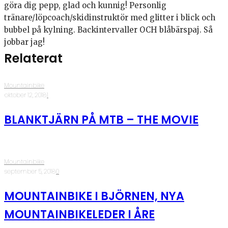
göra dig pepp, glad och kunnig! Personlig
tränare/löpcoach/skidinstruktör med glitter i blick och
bubbel på kylning. Backintervaller OCH blåbärspaj. Så
jobbar jag!
Relaterat
Mountainbike
·
oktober 12, 2018
·
1
BLANKTJÄRN PÅ MTB – THE MOVIE
Mountainbike
·
september 5, 2018
·
0
MOUNTAINBIKE I BJÖRNEN, NYA
MOUNTAINBIKELEDER I ÅRE