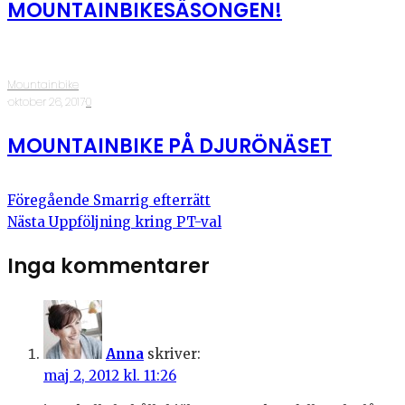
MOUNTAINBIKESÄSONGEN!
Mountainbike
·
oktober 26, 2017
·
0
MOUNTAINBIKE PÅ DJURÖNÄSET
Föregående
Smarrig efterrätt
Nästa
Uppföljning kring PT-val
Inga kommentarer
Anna
skriver:
maj 2, 2012 kl. 11:26