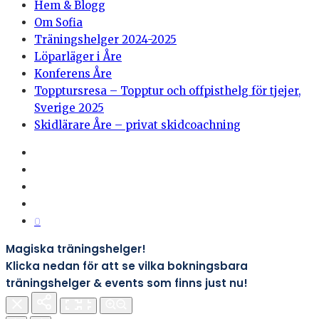
Hem & Blogg
Om Sofia
Träningshelger 2024-2025
Löparläger i Åre
Konferens Åre
Topptursresa – Topptur och offpisthelg för tjejer,
Sverige 2025
Skidlärare Åre – privat skidcoachning
0
Magiska träningshelger!
Klicka nedan för att se vilka bokningsbara
träningshelger & events som finns just nu!