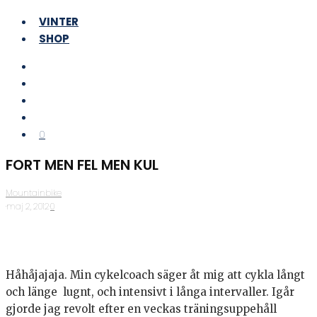
VINTER
SHOP
0
FORT MEN FEL MEN KUL
Mountainbike
·
maj 2, 2012
·
0
Håhåjajaja. Min cykelcoach säger åt mig att cykla långt
och länge lugnt, och intensivt i långa intervaller. Igår
gjorde jag revolt efter en veckas träningsuppehåll