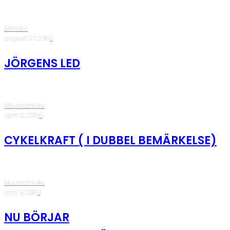
Allmänt
·
augusti 27, 2018
·
0
JÖRGENS LED
Mountainbike
·
april 12, 2018
·
0
CYKELKRAFT ( I DUBBEL BEMÄRKELSE)
Mountainbike
·
april 9, 2018
·
0
NU BÖRJAR