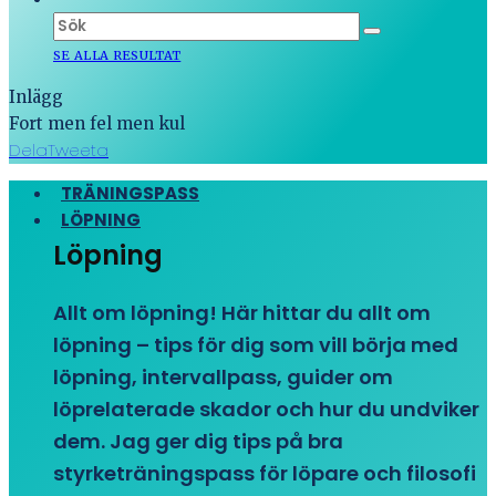
SE ALLA RESULTAT
Inlägg
Fort men fel men kul
Dela
Tweeta
TRÄNINGSPASS
LÖPNING
Löpning
Allt om löpning! Här hittar du allt om
löpning – tips för dig som vill börja med
löpning, intervallpass, guider om
löprelaterade skador och hur du undviker
dem. Jag ger dig tips på bra
styrketräningspass för löpare och filosofi