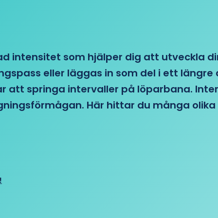
d intensitet som hjälper dig att utveckla di
ngspass eller läggas in som del i ett läng
ar att springa intervaller på löparbana. Int
tagningsförmågan. Här hittar du många olika 
!