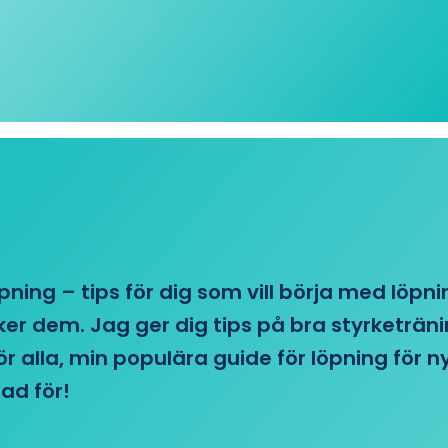
öpning – tips för dig som vill börja med löpn
r dem. Jag ger dig tips på bra styrketränin
 för alla, min populära guide för löpning för
ad för!