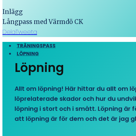
Inlägg
Långpass med Värmdö CK
Dela
Tweeta
TRÄNINGSPASS
LÖPNING
Löpning
Allt om löpning! Här hittar du allt om l
löprelaterade skador och hur du undvike
löpning i stort och i smått. Löpning är
att löpning är för dem och det är jag gl