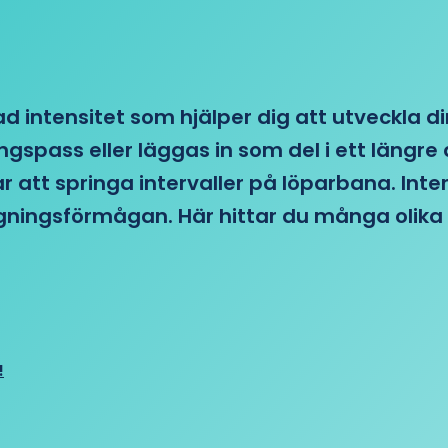
d intensitet som hjälper dig att utveckla di
ngspass eller läggas in som del i ett läng
ar att springa intervaller på löparbana. Int
tagningsförmågan. Här hittar du många olika 
!