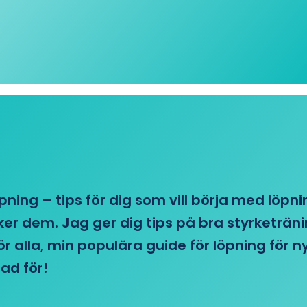
öpning – tips för dig som vill börja med löpn
r dem. Jag ger dig tips på bra styrketränin
 för alla, min populära guide för löpning för
ad för!