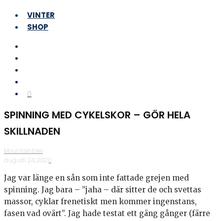
VINTER
SHOP
0
SPINNING MED CYKELSKOR – GÖR HELA
SKILLNADEN
Mountainbike
·
augusti 24, 2012
·
0
Jag var länge en sån som inte fattade grejen med
spinning. Jag bara – ”jaha – där sitter de och svettas
massor, cyklar frenetiskt men kommer ingenstans,
fasen vad ovärt”. Jag hade testat ett gäng gånger (färre