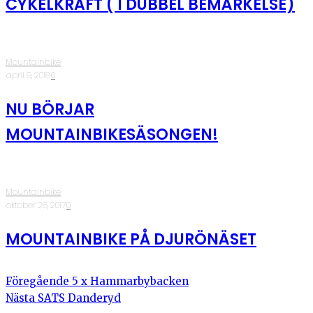
CYKELKRAFT ( I DUBBEL BEMÄRKELSE)
Mountainbike
·
april 9, 2018
·
0
NU BÖRJAR
MOUNTAINBIKESÄSONGEN!
Mountainbike
·
oktober 26, 2017
·
0
MOUNTAINBIKE PÅ DJURÖNÄSET
Föregående
5 x Hammarbybacken
Nästa
SATS Danderyd