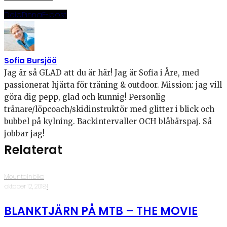
Dela
Pinna
E-post
Sofia Bursjöö
Jag är så GLAD att du är här! Jag är Sofia i Åre, med
passionerat hjärta för träning & outdoor. Mission: jag vill
göra dig pepp, glad och kunnig! Personlig
tränare/löpcoach/skidinstruktör med glitter i blick och
bubbel på kylning. Backintervaller OCH blåbärspaj. Så
jobbar jag!
Relaterat
Mountainbike
·
oktober 12, 2018
·
1
BLANKTJÄRN PÅ MTB – THE MOVIE