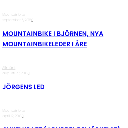
Mountainbike
·
september 5, 2018
·
0
MOUNTAINBIKE I BJÖRNEN, NYA
MOUNTAINBIKELEDER I ÅRE
Allmänt
·
augusti 27, 2018
·
0
JÖRGENS LED
Mountainbike
·
april 12, 2018
·
0