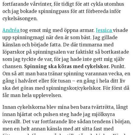
fortfarande vårvinter, för tidigt för att cykla utomhus
och jag bokade spinningpass för att förbereda inför
cykelsäsongen.
Andréa
tog emot mig med öppna armar.
Jessica
visade
upp spinningmagi när den är som bäst. Jag gillade
känslan och började fatta. De där timmarna med
löparskor på spinningsalen var faktiskt så bortkastade
som jag tyckte de var, för jag hade inte gett mig själv
chansen.
Spinning ska köras med cykelskor.
Punkt.
Om så att man bara tränar spinning varannan vecka, en
gång i halvåret eller för tusan – en gång i hela ditt liv
ska det göras med spinningskor/cykelskor. För först då
får man hela upplevelsen.
Innan cykelskorna blev mina ben bara tvärtrötta, långt
innan hjärtat och pulsen steg hade jag mjölksyra
överallt. Det var fortfarande lite sådan tendens i början,
men en helt annan känsla med att sitta fast med