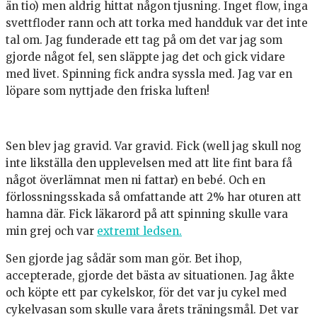
än tio) men aldrig hittat någon tjusning. Inget flow, inga
svettfloder rann och att torka med handduk var det inte
tal om. Jag funderade ett tag på om det var jag som
gjorde något fel, sen släppte jag det och gick vidare
med livet. Spinning fick andra syssla med. Jag var en
löpare som nyttjade den friska luften!
Sen blev jag gravid. Var gravid. Fick (well jag skull nog
inte likställa den upplevelsen med att lite fint bara få
något överlämnat men ni fattar) en bebé. Och en
förlossningsskada så omfattande att 2% har oturen att
hamna där. Fick läkarord på att spinning skulle vara
min grej och var
extremt ledsen.
Sen gjorde jag sådär som man gör. Bet ihop,
accepterade, gjorde det bästa av situationen. Jag åkte
och köpte ett par cykelskor, för det var ju cykel med
cykelvasan som skulle vara årets träningsmål. Det var