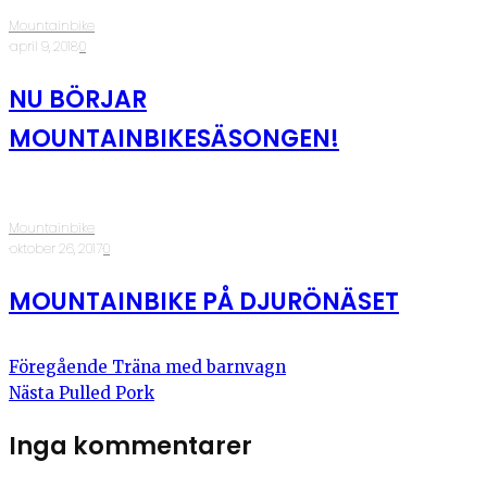
Mountainbike
·
april 9, 2018
·
0
NU BÖRJAR
MOUNTAINBIKESÄSONGEN!
Mountainbike
·
oktober 26, 2017
·
0
MOUNTAINBIKE PÅ DJURÖNÄSET
Föregående
Träna med barnvagn
Nästa
Pulled Pork
Inga kommentarer