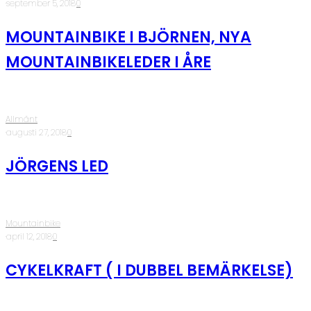
·
september 5, 2018
·
0
MOUNTAINBIKE I BJÖRNEN, NYA
MOUNTAINBIKELEDER I ÅRE
Allmänt
·
augusti 27, 2018
·
0
JÖRGENS LED
Mountainbike
·
april 12, 2018
·
0
CYKELKRAFT ( I DUBBEL BEMÄRKELSE)