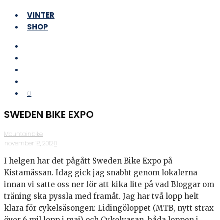
VINTER
SHOP
0
SWEDEN BIKE EXPO
Mountainbike
·
november 18, 2012
·
0
I helgen har det pågått Sweden Bike Expo på
Kistamässan. Idag gick jag snabbt genom lokalerna
innan vi satte oss ner för att kika lite på vad Bloggar om
träning ska pyssla med framåt. Jag har två lopp helt
klara för cykelsäsongen: Lidingöloppet (MTB, nytt strax
över 6 mil lopp i maj) och Cykelvasan, båda loppen i