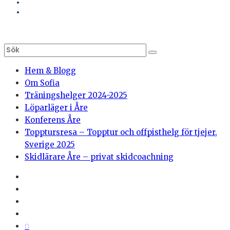
Hem & Blogg
Om Sofia
Träningshelger 2024-2025
Löparläger i Åre
Konferens Åre
Topptursresa – Topptur och offpisthelg för tjejer,
Sverige 2025
Skidlärare Åre – privat skidcoachning
0