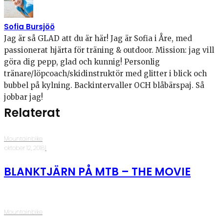
Sofia Bursjöö
Jag är så GLAD att du är här! Jag är Sofia i Åre, med
passionerat hjärta för träning & outdoor. Mission: jag vill
göra dig pepp, glad och kunnig! Personlig
tränare/löpcoach/skidinstruktör med glitter i blick och
bubbel på kylning. Backintervaller OCH blåbärspaj. Så
jobbar jag!
Relaterat
Mountainbike
·
oktober 12, 2018
·
1
BLANKTJÄRN PÅ MTB – THE MOVIE
Mountainbike