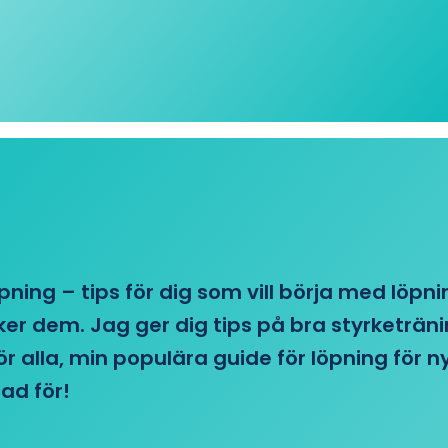
öpning – tips för dig som vill börja med löpn
r dem. Jag ger dig tips på bra styrketränin
 för alla, min populära guide för löpning för
ad för!