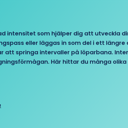
d intensitet som hjälper dig att utveckla di
ngspass eller läggas in som del i ett läng
ar att springa intervaller på löparbana. Int
tagningsförmågan. Här hittar du många olika 
!