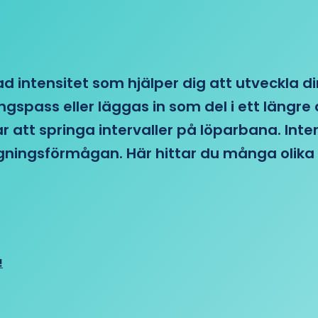
d intensitet som hjälper dig att utveckla di
ngspass eller läggas in som del i ett läng
ar att springa intervaller på löparbana. Int
tagningsförmågan. Här hittar du många olika 
!