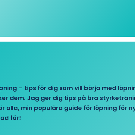
öpning – tips för dig som vill börja med löpn
r dem. Jag ger dig tips på bra styrketränin
 för alla, min populära guide för löpning för
ad för!