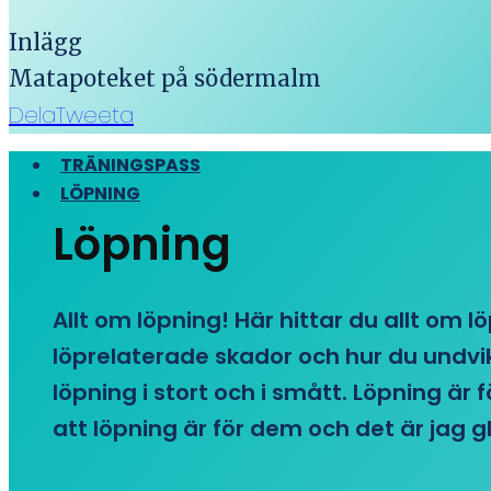
Inlägg
Matapoteket på södermalm
Dela
Tweeta
TRÄNINGSPASS
LÖPNING
Löpning
Allt om löpning! Här hittar du allt om l
löprelaterade skador och hur du undvike
löpning i stort och i smått. Löpning är
att löpning är för dem och det är jag gl