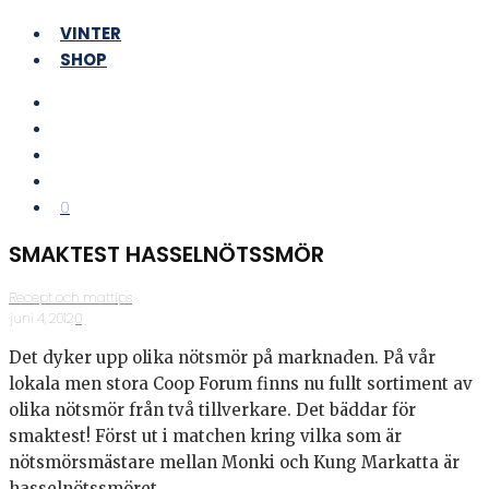
VINTER
SHOP
0
SMAKTEST HASSELNÖTSSMÖR
Recept och mattips
·
juni 4, 2012
·
0
Det dyker upp olika nötsmör på marknaden. På vår
lokala men stora Coop Forum finns nu fullt sortiment av
olika nötsmör från två tillverkare. Det bäddar för
smaktest! Först ut i matchen kring vilka som är
nötsmörsmästare mellan Monki och Kung Markatta är
hasselnötssmöret.