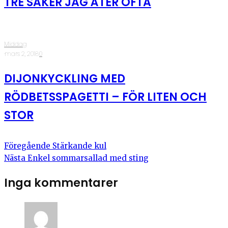
TRE SAKER JAG ÄTER OFTA
Middag
·
mars 2, 2018
·
0
DIJONKYCKLING MED
RÖDBETSSPAGETTI – FÖR LITEN OCH
STOR
Föregående
Stärkande kul
Nästa
Enkel sommarsallad med sting
Inga kommentarer