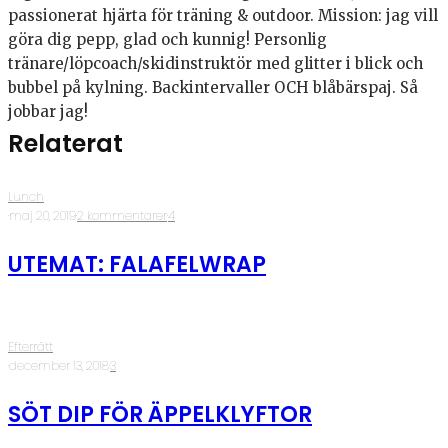
passionerat hjärta för träning & outdoor. Mission: jag vill
göra dig pepp, glad och kunnig! Personlig
tränare/löpcoach/skidinstruktör med glitter i blick och
bubbel på kylning. Backintervaller OCH blåbärspaj. Så
jobbar jag!
Relaterat
Lunch
·
maj 20, 2019
·
2 kommentarer
·
4
UTEMAT: FALAFELWRAP
Efterrätt
·
december 13, 2018
·
3
SÖT DIP FÖR ÄPPELKLYFTOR