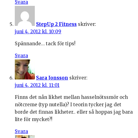
Svara
StepUp 2 Fitness
skriver:
juni 4, 2012 kl. 10:09
Spännande… tack för tips!
Svara
Sara Jonsson
skriver:
juni 4, 2012 kl. 11:01
Finns det nån likhet mellan hasselnötssmör och
nötcreme (typ nutella)? I teorin tycker jag det
borde det finnas likheter.. eller så hoppas jag bara
lite för mycket?!
Svara