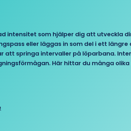
d intensitet som hjälper dig att utveckla di
ngspass eller läggas in som del i ett läng
ar att springa intervaller på löparbana. Int
tagningsförmågan. Här hittar du många olika 
!