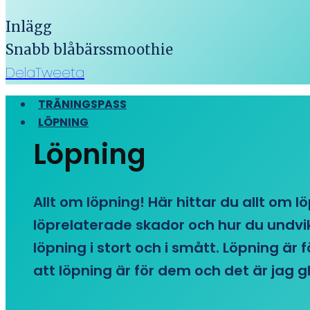
Inlägg
Snabb blåbärssmoothie
Dela
Tweeta
TRÄNINGSPASS
LÖPNING
Löpning
Allt om löpning! Här hittar du allt om l
löprelaterade skador och hur du undvike
löpning i stort och i smått. Löpning är
att löpning är för dem och det är jag gl