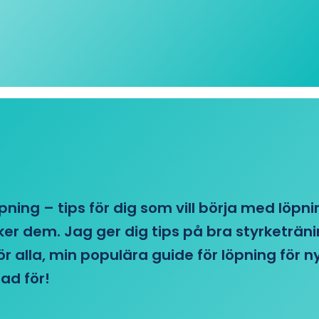
öpning – tips för dig som vill börja med löpn
r dem. Jag ger dig tips på bra styrketränin
 för alla, min populära guide för löpning för
ad för!