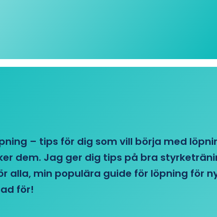
öpning – tips för dig som vill börja med löpn
r dem. Jag ger dig tips på bra styrketränin
 för alla, min populära guide för löpning för
ad för!