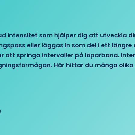
d intensitet som hjälper dig att utveckla di
ngspass eller läggas in som del i ett läng
ar att springa intervaller på löparbana. Int
tagningsförmågan. Här hittar du många olika 
!