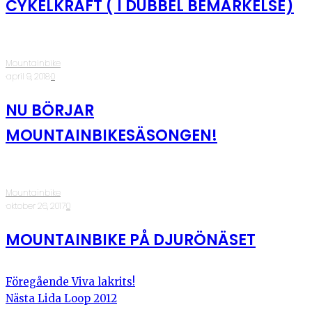
CYKELKRAFT ( I DUBBEL BEMÄRKELSE)
Mountainbike
·
april 9, 2018
·
0
NU BÖRJAR
MOUNTAINBIKESÄSONGEN!
Mountainbike
·
oktober 26, 2017
·
0
MOUNTAINBIKE PÅ DJURÖNÄSET
Föregående
Viva lakrits!
Nästa
Lida Loop 2012