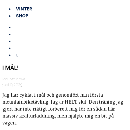
VINTER
SHOP
0
I MÅL!
Mountainbike
·
juni 10, 2012
·
0
Jag har cyklat i mål och genomfört min första
mountainbiketävling. Jag är HELT slut. Den träning jag
gjort har inte riktigt förberett mig för en sådan här
massiv krafturladdning, men hjälpte mig en bit på
vägen.