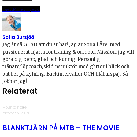
Dela
Pinna
E-post
Sofia Bursjöö
Jag är så GLAD att du är här! Jag är Sofia i Åre, med
passionerat hjärta för träning & outdoor. Mission: jag vill
göra dig pepp, glad och kunnig! Personlig
tränare/löpcoach/skidinstruktör med glitter i blick och
bubbel på kylning. Backintervaller OCH blåbärspaj. Så
jobbar jag!
Relaterat
Mountainbike
·
oktober 12, 2018
·
1
BLANKTJÄRN PÅ MTB – THE MOVIE