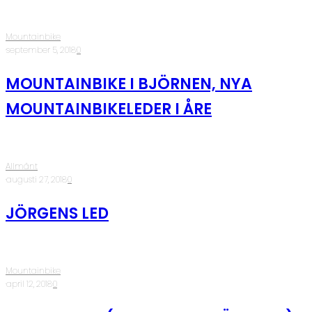
Mountainbike
·
september 5, 2018
·
0
MOUNTAINBIKE I BJÖRNEN, NYA
MOUNTAINBIKELEDER I ÅRE
Allmänt
·
augusti 27, 2018
·
0
JÖRGENS LED
Mountainbike
·
april 12, 2018
·
0