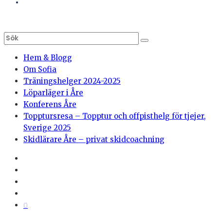
Hem & Blogg
Om Sofia
Träningshelger 2024-2025
Löparläger i Åre
Konferens Åre
Topptursresa – Topptur och offpisthelg för tjejer,
Sverige 2025
Skidlärare Åre – privat skidcoachning
0