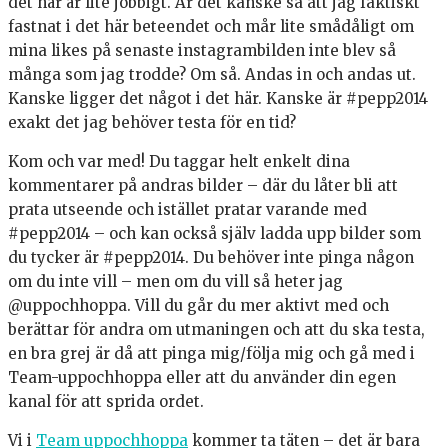
det här är lite jobbigt. Är det kanske så att jag faktiskt
fastnat i det här beteendet och mår lite smådåligt om
mina likes på senaste instagrambilden inte blev så
många som jag trodde? Om så. Andas in och andas ut.
Kanske ligger det något i det här. Kanske är #pepp2014
exakt det jag behöver testa för en tid?
Kom och var med! Du taggar helt enkelt dina
kommentarer på andras bilder – där du låter bli att
prata utseende och istället pratar varande med
#pepp2014 – och kan också själv ladda upp bilder som
du tycker är #pepp2014. Du behöver inte pinga någon
om du inte vill – men om du vill så heter jag
@uppochhoppa. Vill du går du mer aktivt med och
berättar för andra om utmaningen och att du ska testa,
en bra grej är då att pinga mig/följa mig och gå med i
Team-uppochhoppa eller att du använder din egen
kanal för att sprida ordet.
Vi i
Team uppochhoppa
kommer ta täten – det är bara