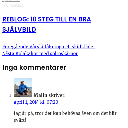
·
maj 19, 2015
·
0
REBLOG: 10 STEG TILL EN BRA
SJÄLVBILD
Föregående
Vårskidåkning och skidkläder
Nästa
Kolakakor med solroskärnor
Inga kommentarer
Malin
skriver:
april 1, 2014 kl. 07:20
Jag är på, tror det kan behövas även om det blir
svårt!