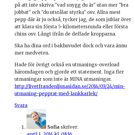
på att inte skriva ”vad snygg du är” utan mer ”bra
jobbat” och ”du utsrålar styrka” osv. Allra mest
pepp där är ju också, tycker jag, de som jublar över
att klara sin första 5-kilometersrunda eller första
chins osv. Långt ifrån de deffade kropparna.
Ska ha dina ord i bakhuvudet dock och vara ännu
mer medveten.
Hade för övrigt också en utmanings-overload
häromdagen och gjorde ett statement. Inga fler
utmaningar som inte är MINA utmaningar.
http://livetfrandenljusasidan.se/2014/03/24/min-
utmaning-pepprat-med-lankkarlek/
Svara
Sofia
skriver:
april 1, 2014 kl. 08:16