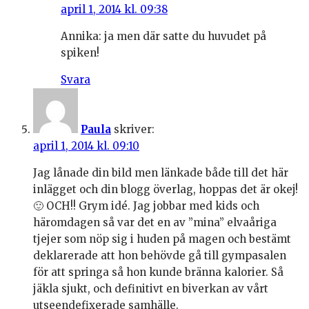
april 1, 2014 kl. 09:38
Annika: ja men där satte du huvudet på
spiken!
Svara
Paula
skriver:
april 1, 2014 kl. 09:10
Jag lånade din bild men länkade både till det här
inlägget och din blogg överlag, hoppas det är okej!
🙂 OCH!! Grym idé. Jag jobbar med kids och
häromdagen så var det en av ”mina” elvaåriga
tjejer som nöp sig i huden på magen och bestämt
deklarerade att hon behövde gå till gympasalen
för att springa så hon kunde bränna kalorier. Så
jäkla sjukt, och definitivt en biverkan av vårt
utseendefixerade samhälle.