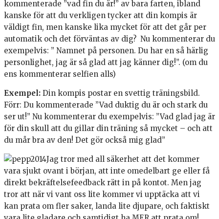
kommenterade ”vad fin du är!” av bara farten, ibland
kanske för att du verkligen tycker att din kompis är
väldigt fin, men kanske lika mycket för att det går per
automatik och det förväntas av dig? Nu kommenterar du
exempelvis: ” Namnet på personen. Du har en så härlig
personlighet, jag är så glad att jag känner dig!”. (om du
ens kommenterar selfien alls)
Exempel:
Din kompis postar en svettig träningsbild.
Förr: Du kommenterade ”Vad duktig du är och stark du
ser ut!” Nu kommenterar du exempelvis: ”Vad glad jag är
för din skull att du gillar din träning så mycket – och att
du mår bra av den! Det gör också mig glad”
Jag tror med all säkerhet att det kommer
vara sjukt ovant i början, att inte omedelbart ge eller få
direkt bekräftelsefeedback rätt in på kontot. Men jag
tror att när vi vant oss lite kommer vi upptäcka att vi
kan prata om fler saker, landa lite djupare, och faktiskt
vara lite gladare och samtidigt ha MER att prata om!