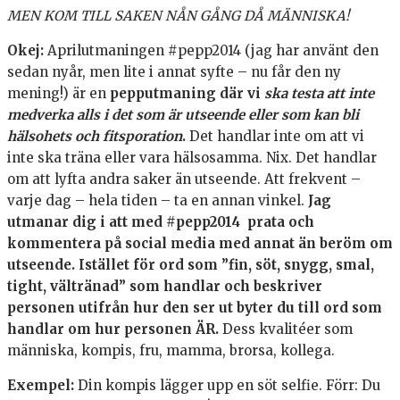
MEN KOM TILL SAKEN NÅN GÅNG DÅ MÄNNISKA!
Okej:
Aprilutmaningen #pepp2014 (jag har använt den
sedan nyår, men lite i annat syfte – nu får den ny
mening!) är en
pepputmaning där vi
ska testa att inte
medverka alls i det som är utseende eller som kan bli
hälsohets och fitsporation
.
Det handlar inte om att vi
inte ska träna eller vara hälsosamma. Nix. Det handlar
om att lyfta andra saker än utseende. Att frekvent –
varje dag – hela tiden – ta en annan vinkel.
Jag
utmanar dig i att med #pepp2014 prata och
kommentera på social media med annat än beröm om
utseende. Istället för ord som ”fin, söt, snygg, smal,
tight, vältränad” som handlar och beskriver
personen utifrån hur den ser ut byter du till ord som
handlar om hur personen ÄR.
Dess kvalitéer som
människa, kompis, fru, mamma, brorsa, kollega.
Exempel:
Din kompis lägger upp en söt selfie. Förr: Du