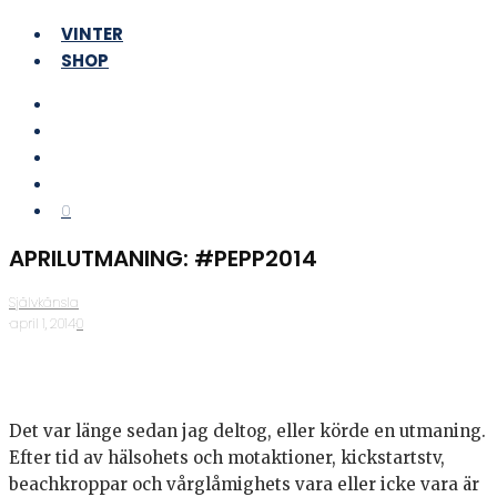
VINTER
SHOP
0
APRILUTMANING: #PEPP2014
Självkänsla
·
april 1, 2014
·
0
Det var länge sedan jag deltog, eller körde en utmaning.
Efter tid av hälsohets och motaktioner, kickstartstv,
beachkroppar och vårglåmighets vara eller icke vara är