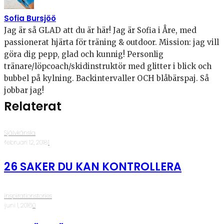
Sofia Bursjöö
Jag är så GLAD att du är här! Jag är Sofia i Åre, med
passionerat hjärta för träning & outdoor. Mission: jag vill
göra dig pepp, glad och kunnig! Personlig
tränare/löpcoach/skidinstruktör med glitter i blick och
bubbel på kylning. Backintervaller OCH blåbärspaj. Så
jobbar jag!
Relaterat
Självkänsla
·
februari 12, 2018
·
1
26 SAKER DU KAN KONTROLLERA
inspirationstories
·
juni 1, 2016
·
0