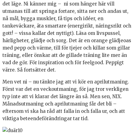
det läge. Ni känner mig – ni som hänger här vill
utmanas till att springa fortare, sitta ner och andas ut,
nå mål, bygga muskler, få tips och idéer, en
tankeväckare, äta smartare (energirikt, näringsrikt och
gott! – vissa kallar det nyttigt). Läsa om livspussel,
härligheter, glädje och sorg. Det är en orange glädjeoas
med pepp och värme, till för tjejer och killar som gillar
träning, eller önskar att de gillade träning lite mer än
vad de gör. För inspiration och för feelgood. Peppigt
värre. Så fortsätter det.
Men vet ni – nu tänkte jag att vi kör en aprilutmaning.
Först var det en veckoutmaning, för jag tror verkligen
typ inte att vi klarar det längre än så. Men sen, NIX.
Månadsutmaning och aprilutmaning får det bli –
eftersom vi ska ha råd att falla in och falla ur, och att
viktiga beteendeförändringar tar tid.