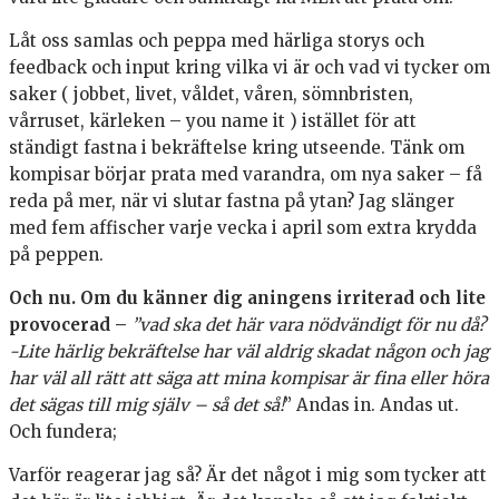
Låt oss samlas och peppa med härliga storys och
feedback och input kring vilka vi är och vad vi tycker om
saker ( jobbet, livet, våldet, våren, sömnbristen,
vårruset, kärleken – you name it ) istället för att
ständigt fastna i bekräftelse kring utseende. Tänk om
kompisar börjar prata med varandra, om nya saker – få
reda på mer, när vi slutar fastna på ytan? Jag slänger
med fem affischer varje vecka i april som extra krydda
på peppen.
Och nu. Om du känner dig aningens irriterad och lite
provocerad –
”vad ska det här vara nödvändigt för nu då?
-Lite härlig bekräftelse har väl aldrig skadat någon och jag
har väl all rätt att säga att mina kompisar är fina eller höra
det sägas till mig själv – så det så!
” Andas in. Andas ut.
Och fundera;
Varför reagerar jag så? Är det något i mig som tycker att