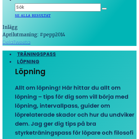
SE ALLA RESULTAT
Inlägg
Aprilutmaning: #pepp2014
Dela
Tweeta
TRÄNINGSPASS
LÖPNING
Löpning
Allt om löpning! Här hittar du allt om
löpning – tips för dig som vill börja med
löpning, intervallpass, guider om
löprelaterade skador och hur du undviker
dem. Jag ger dig tips på bra
styrketräningspass för löpare och filosofi