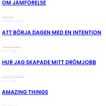
OM JÄMFÖRELSE
lifestories
·
februari 3, 2016
·
0
ATT BÖRJA DAGEN MED EN INTENTION
passionstories
·
juli 8, 2015
·
0
HUR JAG SKAPADE MITT DRÖMJOBB
inspirationstories
·
juli 6, 2015
·
0
AMAZING THINGS
Självkänsla