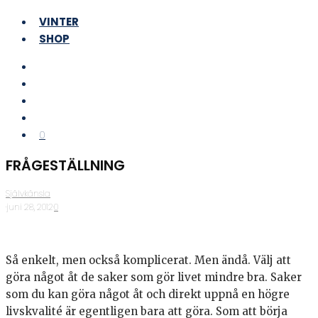
VINTER
SHOP
0
FRÅGESTÄLLNING
Självkänsla
·
juni 28, 2012
·
0
Så enkelt, men också komplicerat. Men ändå. Välj att
göra något åt de saker som gör livet mindre bra. Saker
som du kan göra något åt och direkt uppnå en högre
livskvalité är egentligen bara att göra. Som att börja