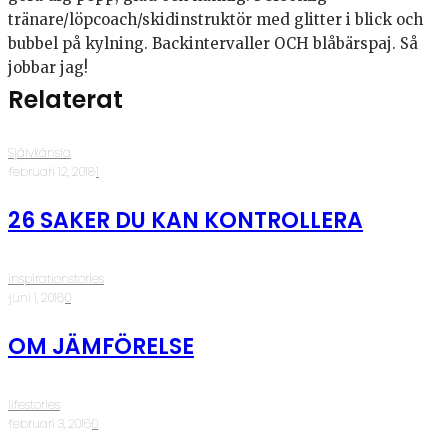
tränare/löpcoach/skidinstruktör med glitter i blick och
bubbel på kylning. Backintervaller OCH blåbärspaj. Så
jobbar jag!
Relaterat
Självkänsla
·
februari 12, 2018
·
1
26 SAKER DU KAN KONTROLLERA
inspirationstories
·
juni 1, 2016
·
0
OM JÄMFÖRELSE
lifestories
·
februari 3, 2016
·
0