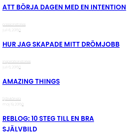
ATT BÖRJA DAGEN MED EN INTENTION
passionstories
·
juli 8, 2015
·
0
HUR JAG SKAPADE MITT DRÖMJOBB
inspirationstories
·
juli 6, 2015
·
0
AMAZING THINGS
Självkänsla
·
maj 19, 2015
·
0
REBLOG: 10 STEG TILL EN BRA
SJÄLVBILD