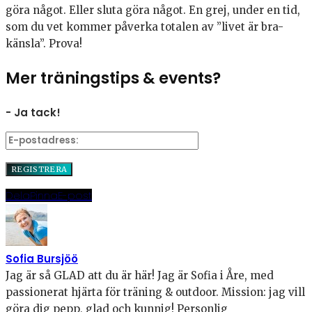
göra något. Eller sluta göra något. En grej, under en tid,
som du vet kommer påverka totalen av ”livet är bra-
känsla”. Prova!
Mer träningstips & events?
- Ja tack!
Dela
Pinna
E-post
Sofia Bursjöö
Jag är så GLAD att du är här! Jag är Sofia i Åre, med
passionerat hjärta för träning & outdoor. Mission: jag vill
göra dig pepp, glad och kunnig! Personlig