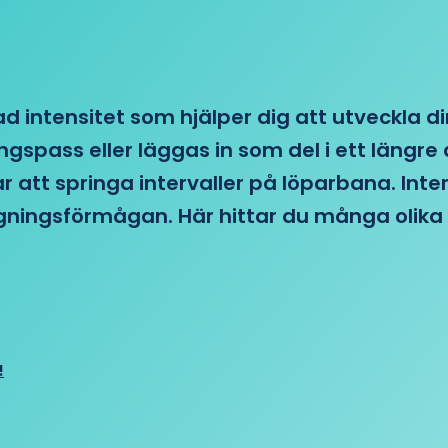
d intensitet som hjälper dig att utveckla di
ngspass eller läggas in som del i ett läng
ar att springa intervaller på löparbana. Int
tagningsförmågan. Här hittar du många olika 
!