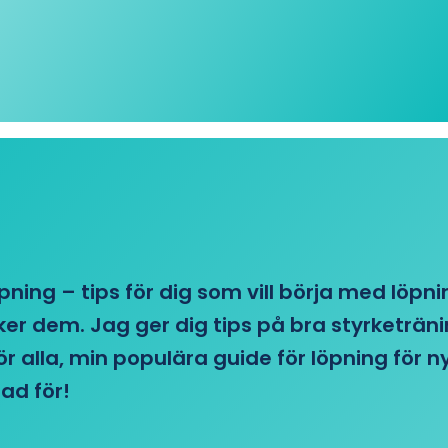
öpning – tips för dig som vill börja med löpn
r dem. Jag ger dig tips på bra styrketränin
 för alla, min populära guide för löpning för
ad för!