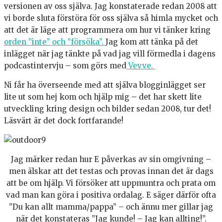
versionen av oss själva. Jag konstaterade redan 2008 att
vi borde sluta förstöra för oss själva så himla mycket och
att det är läge att programmera om hur vi tänker kring
orden ”inte” och ”försöka”.
Jag kom att tänka på det
inlägget när jag tänkte på vad jag vill förmedla i dagens
podcastintervju – som görs med
Vevve.
Ni får ha överseende med att själva blogginlägget ser
lite ut som hej kom och hjälp mig – det har skett lite
utveckling kring design och bilder sedan 2008, tur det!
Läsvärt är det dock fortfarande!
Jag märker redan hur E påverkas av sin omgivning –
men älskar att det testas och provas innan det är dags
att be om hjälp. Vi försöker att uppmuntra och prata om
vad man kan göra i positiva ordalag. E säger därför ofta
”Du kan allt mamma/pappa” – och ännu mer gillar jag
när det konstateras ”Jag kunde! – Jag kan allting!”.