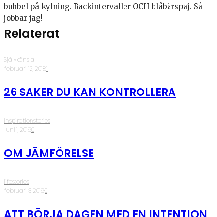
bubbel på kylning. Backintervaller OCH blåbärspaj. Så
jobbar jag!
Relaterat
Självkänsla
·
februari 12, 2018
·
1
26 SAKER DU KAN KONTROLLERA
inspirationstories
·
juni 1, 2016
·
0
OM JÄMFÖRELSE
lifestories
·
februari 3, 2016
·
0
ATT BÖRJA DAGEN MED EN INTENTION