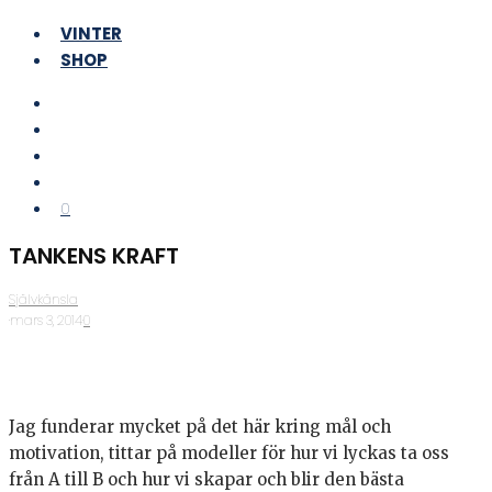
VINTER
SHOP
0
TANKENS KRAFT
Självkänsla
·
mars 3, 2014
·
0
Jag funderar mycket på det här kring mål och
motivation, tittar på modeller för hur vi lyckas ta oss
från A till B och hur vi skapar och blir den bästa