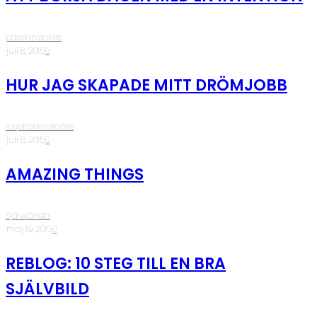
passionstories
·
juli 8, 2015
·
0
HUR JAG SKAPADE MITT DRÖMJOBB
inspirationstories
·
juli 6, 2015
·
0
AMAZING THINGS
Självkänsla
·
maj 19, 2015
·
0
REBLOG: 10 STEG TILL EN BRA
SJÄLVBILD