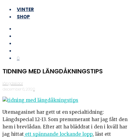
VINTER
SHOP
0
TIDNING MED LÄNGDÅKNINGSTIPS
längdskidor
·
december 6, 2012
·
0
Utemagasinet har gett ut en specialtidning:
Längdspecial 12-13. Som prenumerant har jag fått den
hem i brevlådan. Efter att ha bläddrat i den i kväll har
jag hittat
ett spännande lockande lopp
, läst ett