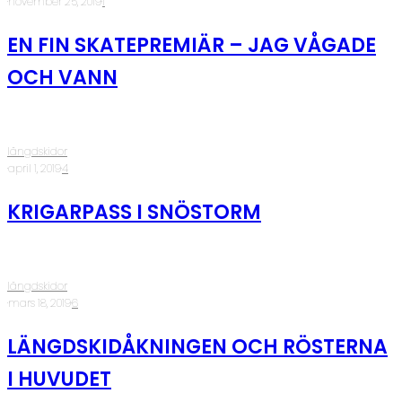
·
november 25, 2019
·
1
EN FIN SKATEPREMIÄR – JAG VÅGADE
OCH VANN
längdskidor
·
april 1, 2019
·
4
KRIGARPASS I SNÖSTORM
längdskidor
·
mars 18, 2019
·
6
LÄNGDSKIDÅKNINGEN OCH RÖSTERNA
I HUVUDET