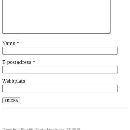
Namn
*
E-postadress
*
Webbplats
Copyright Bursjöö Everyday stories AB 2019