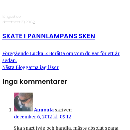
längdskidor
·
december 30, 2018
·
2
SKATE I PANNLAMPANS SKEN
Föregående
Lucka 5: Berätta om vem du var för ett år
sedan.
Nästa
Bloggarna jag läser
Inga kommentarer
Annoula
skriver:
december 6, 2012 kl. 09:12
Ska snart iväg och handla, måste absolut spana