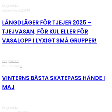
längdskidor
·
september 3, 2024
·
9
LÄNGDLÄGER FÖR TJEJER 2025 –
TJEJVASAN, FÖR KUL ELLER FÖR
VASALOPP I LYXIGT SMÅ GRUPPER!
längdskidor
·
maj 25, 2020
·
5
VINTERNS BÄSTA SKATEPASS HÄNDE I
MAJ
längdskidor