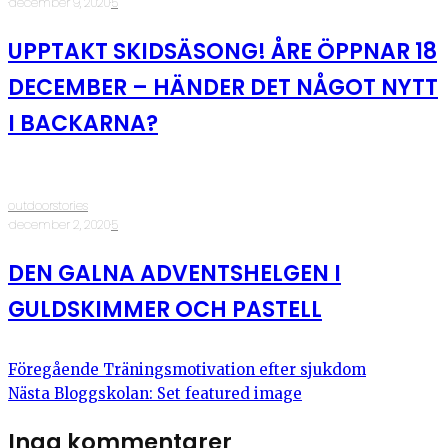
·
december 9, 2020
·
5
UPPTAKT SKIDSÄSONG! ÅRE ÖPPNAR 18
DECEMBER – HÄNDER DET NÅGOT NYTT
I BACKARNA?
outdoorstories
·
december 2, 2020
·
5
DEN GALNA ADVENTSHELGEN I
GULDSKIMMER OCH PASTELL
Föregående
Träningsmotivation efter sjukdom
Nästa
Bloggskolan: Set featured image
Inga kommentarer