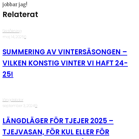
jobbar jag!
Relaterat
Skidåkning
·
maj 14, 2025
·
0
SUMMERING AV VINTERSÄSONGEN –
VILKEN KONSTIG VINTER VI HAFT 24-
25!
längdskidor
·
september 3, 2024
·
9
LÄNGDLÄGER FÖR TJEJER 2025 –
TJEJVASAN, FÖR KUL ELLER FÖR