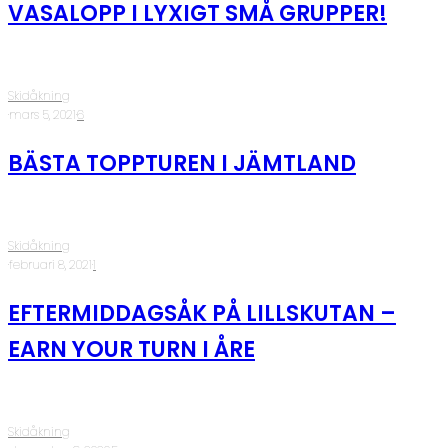
VASALOPP I LYXIGT SMÅ GRUPPER!
Skidåkning
·
mars 5, 2021
·
6
BÄSTA TOPPTUREN I JÄMTLAND
Skidåkning
·
februari 8, 2021
·
1
EFTERMIDDAGSÅK PÅ LILLSKUTAN –
EARN YOUR TURN I ÅRE
Skidåkning