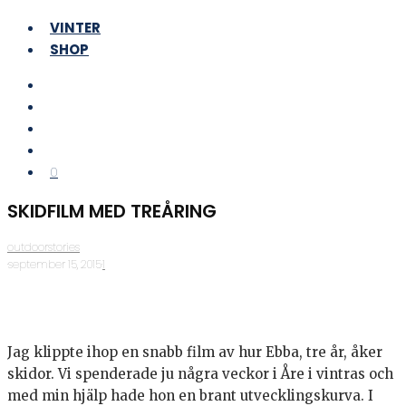
VINTER
SHOP
0
SKIDFILM MED TREÅRING
outdoorstories
·
september 15, 2015
·
1
Jag klippte ihop en snabb film av hur Ebba, tre år, åker
skidor. Vi spenderade ju några veckor i Åre i vintras och
med min hjälp hade hon en brant utvecklingskurva. I