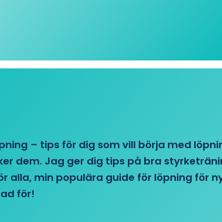
öpning – tips för dig som vill börja med löpn
r dem. Jag ger dig tips på bra styrketränin
 för alla, min populära guide för löpning för
ad för!