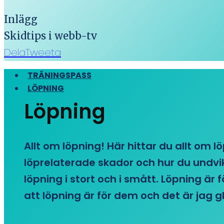
Inlägg
Skidtips i webb-tv
Dela
Tweeta
TRÄNINGSPASS
LÖPNING
Löpning
Allt om löpning! Här hittar du allt om l
löprelaterade skador och hur du undvike
löpning i stort och i smått. Löpning är
att löpning är för dem och det är jag gl