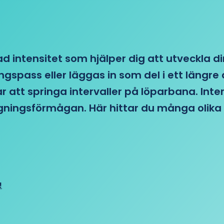
d intensitet som hjälper dig att utveckla di
ngspass eller läggas in som del i ett läng
ar att springa intervaller på löparbana. Int
tagningsförmågan. Här hittar du många olika 
!