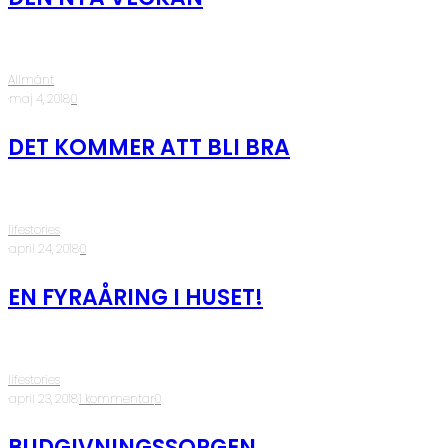
Allmänt
·
maj 4, 2018
·
0
DET KOMMER ATT BLI BRA
lifestories
·
april 24, 2018
·
0
EN FYRAÅRING I HUSET!
lifestories
·
april 23, 2018
·
1 kommentar
·
0
BUDGIVNINGSSORGEN