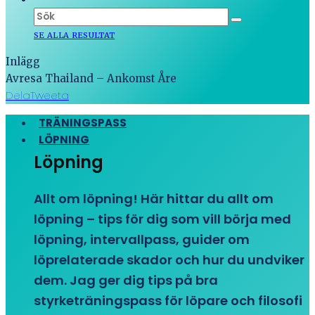
SE ALLA RESULTAT
Inlägg
Avresa Thailand – Ankomst Åre
Dela
Tweeta
TRÄNINGSPASS
LÖPNING
Löpning
Allt om löpning! Här hittar du allt om
löpning – tips för dig som vill börja med
löpning, intervallpass, guider om
löprelaterade skador och hur du undviker
dem. Jag ger dig tips på bra
styrketräningspass för löpare och filosofi