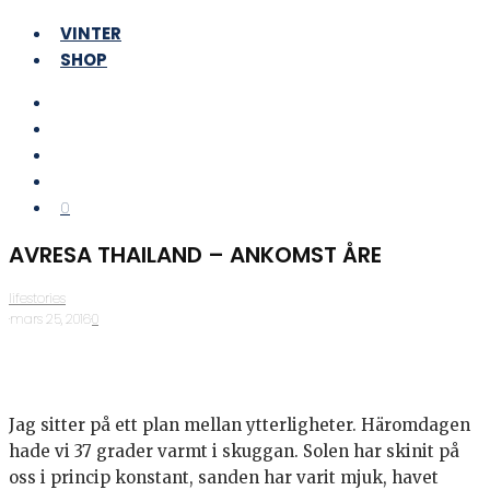
VINTER
SHOP
0
AVRESA THAILAND – ANKOMST ÅRE
lifestories
·
mars 25, 2016
·
0
Jag sitter på ett plan mellan ytterligheter. Häromdagen
hade vi 37 grader varmt i skuggan. Solen har skinit på
oss i princip konstant, sanden har varit mjuk, havet