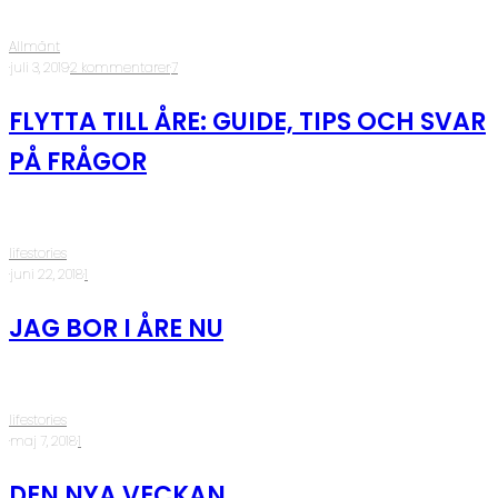
Allmänt
·
juli 3, 2019
·
2 kommentarer
·
7
FLYTTA TILL ÅRE: GUIDE, TIPS OCH SVAR
PÅ FRÅGOR
lifestories
·
juni 22, 2018
·
1
JAG BOR I ÅRE NU
lifestories
·
maj 7, 2018
·
1
DEN NYA VECKAN