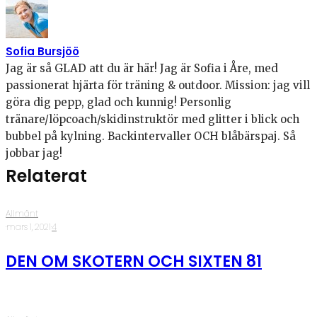
Sofia Bursjöö
Jag är så GLAD att du är här! Jag är Sofia i Åre, med
passionerat hjärta för träning & outdoor. Mission: jag vill
göra dig pepp, glad och kunnig! Personlig
tränare/löpcoach/skidinstruktör med glitter i blick och
bubbel på kylning. Backintervaller OCH blåbärspaj. Så
jobbar jag!
Relaterat
Allmänt
·
mars 1, 2021
·
4
DEN OM SKOTERN OCH SIXTEN 81