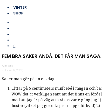
VINTER
SHOP
0
FEM BRA SAKER ÄNDÅ. DET FÅR MAN SÄGA.
Allmänt
·
oktober 17, 2013
·
0
Saker man gör på en onsdag.
Tittar på 6 centimeters minibebé i magen och ba;
WOW det är verkligen sant att det finns en fördel
med att jag är på väg att kräkas varje gång jag 1)
hostar (vilket jag gör ofta just nu pga förkyld) 2)