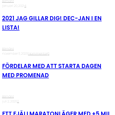
Allmänt
·
januari 20, 2021
·
4
2021 JAG GILLAR DIG! DEC-JAN I EN
LISTA!
Allmänt
·
november 11, 2020
·
1 kommentar
·
6
FÖRDELAR MED ATT STARTA DAGEN
MED PROMENAD
Allmänt
·
juli 2, 2020
·
2
ETT FJÄLLMARATONLÄGER MED +5 MIL,