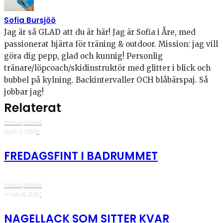
Sofia Bursjöö
Jag är så GLAD att du är här! Jag är Sofia i Åre, med
passionerat hjärta för träning & outdoor. Mission: jag vill
göra dig pepp, glad och kunnig! Personlig
tränare/löpcoach/skidinstruktör med glitter i blick och
bubbel på kylning. Backintervaller OCH blåbärspaj. Så
jobbar jag!
Relaterat
beautystories
·
april 8, 2016
·
0
FREDAGSFINT I BADRUMMET
beautystories
·
mars 18, 2016
·
1
NAGELLACK SOM SITTER KVAR