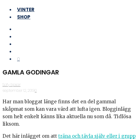
VINTER
SHOP
0
GAMLA GODINGAR
Sofy tipsar
·
september 12, 2013
·
0
Har man bloggat länge finns det en del gammal
skåpmat som kan vara värd att lufta igen. Blogginlägg
som helt enkelt känns lika aktuella nu som då. Tidlösa
liksom.
Det här inlägget om att
träna och tävla själv eller i grupp