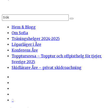
Hem & Blogg
Om Sofia
Träningshelger 2024-2025
Löparläger i Åre
Konferens Åre
Topptursresa – Topptur och offpisthelg för tjejer,
Sverige 2025
Skidlärare Åre – privat skidcoachning
0