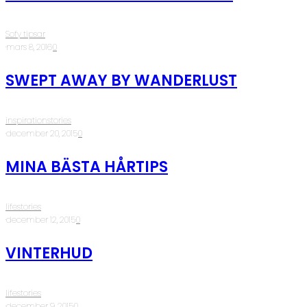
Sofy tipsar
·
mars 8, 2016
·
0
SWEPT AWAY BY WANDERLUST
inspirationstories
·
december 20, 2015
·
0
MINA BÄSTA HÅRTIPS
lifestories
·
december 12, 2015
·
0
VINTERHUD
lifestories
·
december 9, 2015
·
0