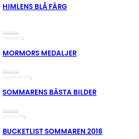
HIMLENS BLÅ FÄRG
lifestories
·
maj 4, 2017
·
0
MORMORS MEDALJER
lifestories
·
augusti 24, 2016
·
0
SOMMARENS BÄSTA BILDER
lifestories
·
juni 29, 2016
·
0
BUCKETLIST SOMMAREN 2016