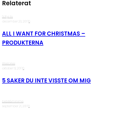
Relaterat
Sofys liv
·
december 20, 2017
·
0
ALL I WANT FOR CHRISTMAS –
PRODUKTERNA
lifestories
·
oktober 13, 2017
·
0
5 SAKER DU INTE VISSTE OM MIG
bebé&minime
·
september 21, 2017
·
0