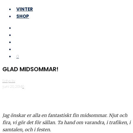
VINTER
SHOP
0
GLAD MIDSOMMAR!
Sofys liv
·
juni 20, 2014
·
0
Jag önskar er alla en fantastiskt fin midsommar. Njut och
fira, vi gör det för sällan. Ta hand om varandra, i trafiken, i
samtalen, och i festen.