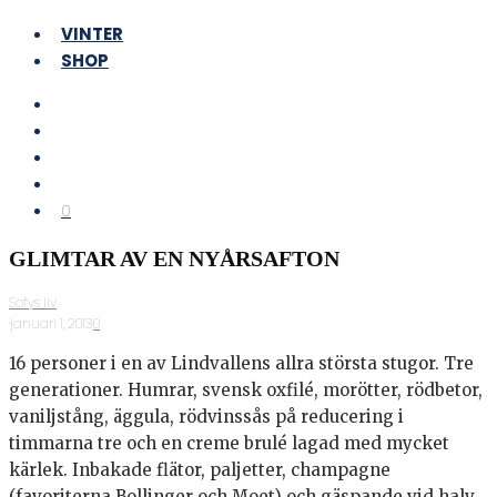
VINTER
SHOP
0
GLIMTAR AV EN NYÅRSAFTON
Sofys liv
·
januari 1, 2013
·
0
16 personer i en av Lindvallens allra största stugor. Tre
generationer. Humrar, svensk oxfilé, morötter, rödbetor,
vaniljstång, äggula, rödvinssås på reducering i
timmarna tre och en creme brulé lagad med mycket
kärlek. Inbakade flätor, paljetter, champagne
(favoriterna Bollinger och Moet) och gäspande vid halv