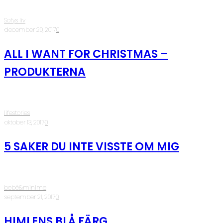
Sofys liv
·
december 20, 2017
·
0
ALL I WANT FOR CHRISTMAS –
PRODUKTERNA
lifestories
·
oktober 13, 2017
·
0
5 SAKER DU INTE VISSTE OM MIG
bebé&minime
·
september 21, 2017
·
0
HIMLENS BLÅ FÄRG