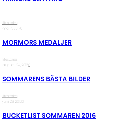
lifestories
·
maj 4, 2017
·
0
MORMORS MEDALJER
lifestories
·
augusti 24, 2016
·
0
SOMMARENS BÄSTA BILDER
lifestories
·
juni 29, 2016
·
0
BUCKETLIST SOMMAREN 2016