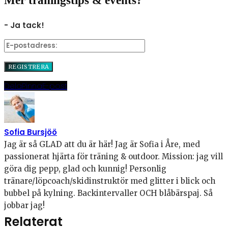
Mer träningstips & events?
- Ja tack!
Dela
Pinna
E-post
Sofia Bursjöö
Jag är så GLAD att du är här! Jag är Sofia i Åre, med
passionerat hjärta för träning & outdoor. Mission: jag vill
göra dig pepp, glad och kunnig! Personlig
tränare/löpcoach/skidinstruktör med glitter i blick och
bubbel på kylning. Backintervaller OCH blåbärspaj. Så
jobbar jag!
Relaterat