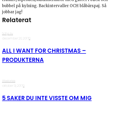
bubbel på kylning. Backintervaller OCH blåbärspaj. Så
jobbar jag!
Relaterat
Sofys liv
·
december 20, 2017
·
0
ALL I WANT FOR CHRISTMAS –
PRODUKTERNA
lifestories
·
oktober 13, 2017
·
0
5 SAKER DU INTE VISSTE OM MIG