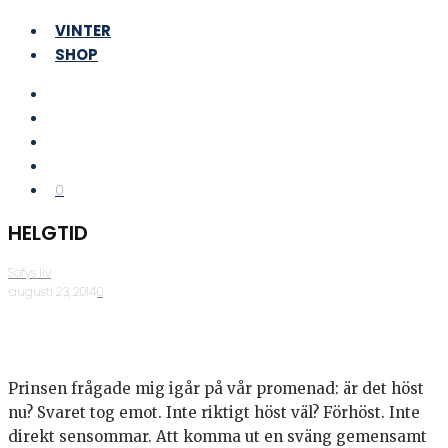
VINTER
SHOP
0
HELGTID
Sofys liv
·
augusti 23, 2014
·
0
Prinsen frågade mig igår på vår promenad: är det höst
nu? Svaret tog emot. Inte riktigt höst väl? Förhöst. Inte
direkt sensommar. Att komma ut en sväng gemensamt