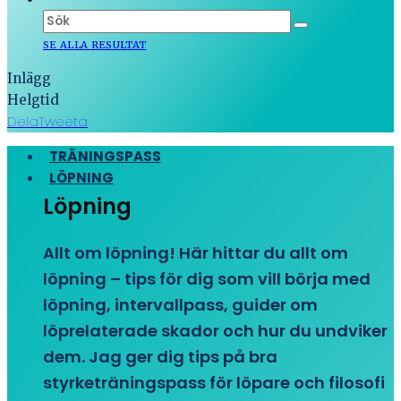
SE ALLA RESULTAT
Inlägg
Helgtid
Dela
Tweeta
TRÄNINGSPASS
LÖPNING
Löpning
Allt om löpning! Här hittar du allt om
löpning – tips för dig som vill börja med
löpning, intervallpass, guider om
löprelaterade skador och hur du undviker
dem. Jag ger dig tips på bra
styrketräningspass för löpare och filosofi