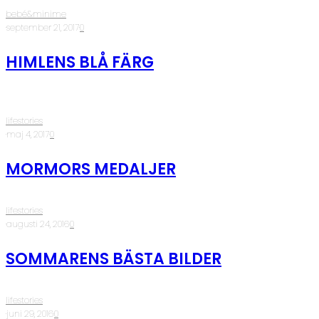
bebé&minime
·
september 21, 2017
·
0
HIMLENS BLÅ FÄRG
lifestories
·
maj 4, 2017
·
0
MORMORS MEDALJER
lifestories
·
augusti 24, 2016
·
0
SOMMARENS BÄSTA BILDER
lifestories
·
juni 29, 2016
·
0