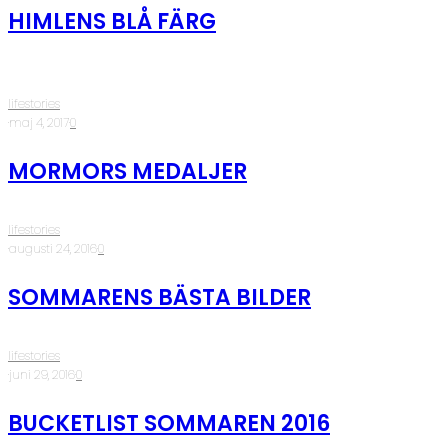
HIMLENS BLÅ FÄRG
lifestories
·
maj 4, 2017
·
0
MORMORS MEDALJER
lifestories
·
augusti 24, 2016
·
0
SOMMARENS BÄSTA BILDER
lifestories
·
juni 29, 2016
·
0
BUCKETLIST SOMMAREN 2016