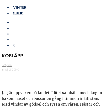
VINTER
SHOP
0
KOSLÄPP
Sofys liv
·
maj 12, 2014
·
0
Jag är uppvuxen på landet. I litet samhälle med skogen
bakom huset och bussar en gång i timmen in till stan.
Med vindar av gödsel och syrén om våren. Hästar och