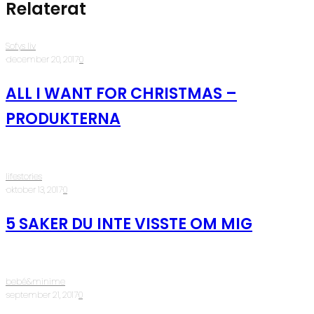
Relaterat
Sofys liv
·
december 20, 2017
·
0
ALL I WANT FOR CHRISTMAS –
PRODUKTERNA
lifestories
·
oktober 13, 2017
·
0
5 SAKER DU INTE VISSTE OM MIG
bebé&minime
·
september 21, 2017
·
0