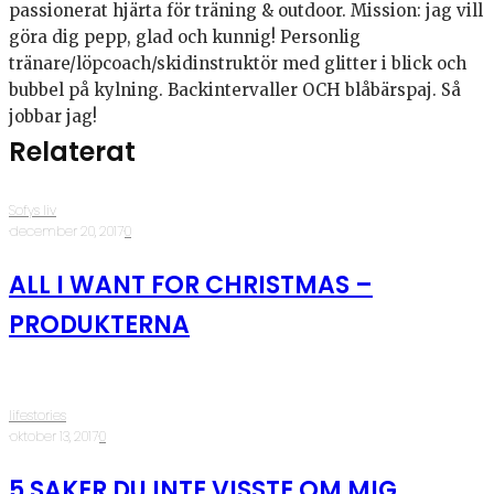
passionerat hjärta för träning & outdoor. Mission: jag vill
göra dig pepp, glad och kunnig! Personlig
tränare/löpcoach/skidinstruktör med glitter i blick och
bubbel på kylning. Backintervaller OCH blåbärspaj. Så
jobbar jag!
Relaterat
Sofys liv
·
december 20, 2017
·
0
ALL I WANT FOR CHRISTMAS –
PRODUKTERNA
lifestories
·
oktober 13, 2017
·
0
5 SAKER DU INTE VISSTE OM MIG