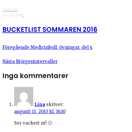
lifestories
·
juni 29, 2016
·
0
BUCKETLIST SOMMAREN 2016
Föregående
Medicinboll, övningar, del 4
Nästa
Björgenintervaller
Inga kommentarer
Lina
skriver:
augusti 11, 2013 kl. 16:10
Ser vackert ut! 🙂