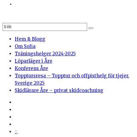
Hem & Blogg
Om Sofia
Träningshelger 2024-2025
Löparläger i Åre
Konferens Åre
Topptursresa – Topptur och offpisthelg för tjejer,
Sverige 2025
Skidlärare Åre – privat skidcoachning
0