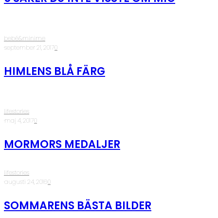
bebé&minime
·
september 21, 2017
·
0
HIMLENS BLÅ FÄRG
lifestories
·
maj 4, 2017
·
0
MORMORS MEDALJER
lifestories
·
augusti 24, 2016
·
0
SOMMARENS BÄSTA BILDER