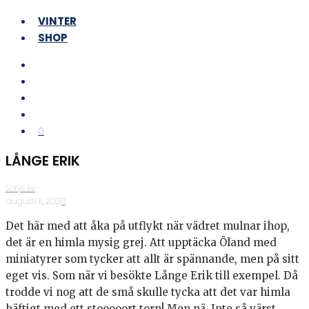
VINTER
SHOP
0
LÅNGE ERIK
Sofys liv
·
augusti 11, 2013
·
0
Det här med att åka på utflykt när vädret mulnar ihop,
det är en himla mysig grej. Att upptäcka Öland med
miniatyrer som tycker att allt är spännande, men på sitt
eget vis. Som när vi besökte Långe Erik till exempel. Då
trodde vi nog att de små skulle tycka att det var himla
häftigt med ett stooooort torn! Men nä. Inte så värst