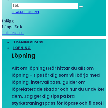
SE ALLA RESULTAT
Inlägg
Långe Erik
Dela
Tweeta
TRÄNINGSPASS
LÖPNING
Löpning
Allt om löpning! Här hittar du allt om
löpning – tips för dig som vill börja med
löpning, intervallpass, guider om
löprelaterade skador och hur du undviker
dem. Jag ger dig tips på bra
styrketräningspass för löpare och filosofi