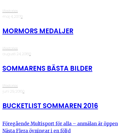
lifestories
·
maj 4, 2017
·
0
MORMORS MEDALJER
lifestories
·
augusti 24, 2016
·
0
SOMMARENS BÄSTA BILDER
lifestories
·
juni 29, 2016
·
0
BUCKETLIST SOMMAREN 2016
Föregående
Multisport för alla – anmälan är öppen
Nästa
Flera övningar i en följd