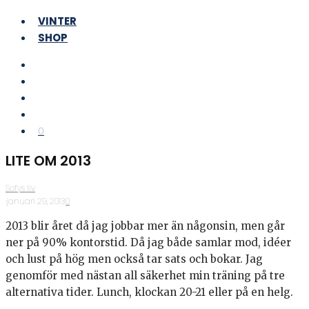
VINTER
SHOP
0
LITE OM 2013
Sofys liv
·
januari 29, 2013
·
0
2013 blir året då jag jobbar mer än någonsin, men går
ner på 90% kontorstid. Då jag både samlar mod, idéer
och lust på hög men också tar sats och bokar. Jag
genomför med nästan all säkerhet min träning på tre
alternativa tider. Lunch, klockan 20-21 eller på en helg.