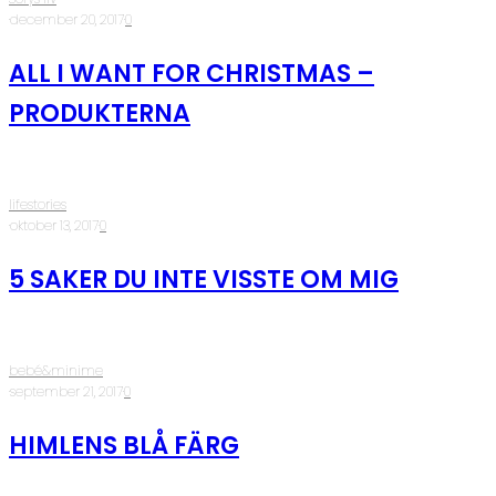
·
december 20, 2017
·
0
ALL I WANT FOR CHRISTMAS –
PRODUKTERNA
lifestories
·
oktober 13, 2017
·
0
5 SAKER DU INTE VISSTE OM MIG
bebé&minime
·
september 21, 2017
·
0
HIMLENS BLÅ FÄRG