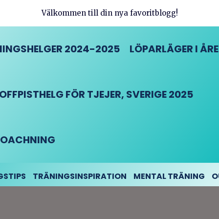
Välkommen till din nya favoritblogg!
INGSHELGER 2024-2025
LÖPARLÄGER I ÅRE
FFPISTHELG FÖR TJEJER, SVERIGE 2025
DCOACHNING
GSTIPS
TRÄNINGSINSPIRATION
MENTAL TRÄNING
O