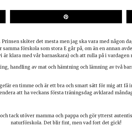
a. Prinsen sköter det mesta men jag ska vara med någon dag
är samma förskola som stora E går på, om än en annan avdeln
 vi är klara med vår barnaskara) och att rulla på i vardagen
ing, handling av mat och hämtning och lämning av två barn k
ungefär en timme och är ett bra och smart sätt för mig att få
endera att ha veckans första träningsdag avklarad månda
oll och tack utöver mamma och pappa och gör ytterst autent
naturförskola. Det blir fint, men vad fort det gick!