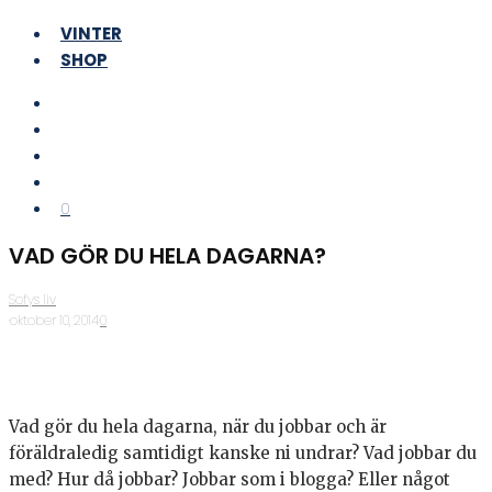
VINTER
SHOP
0
VAD GÖR DU HELA DAGARNA?
Sofys liv
·
oktober 10, 2014
·
0
Vad gör du hela dagarna, när du jobbar och är
föräldraledig samtidigt kanske ni undrar? Vad jobbar du
med? Hur då jobbar? Jobbar som i blogga? Eller något