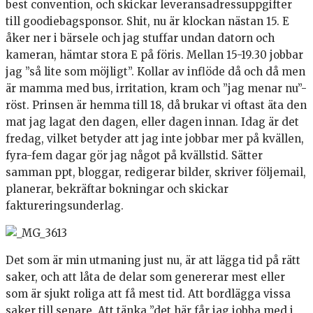
best convention, och skickar leveransadressuppgifter
till goodiebagsponsor. Shit, nu är klockan nästan 15. E
åker ner i bärsele och jag stuffar undan datorn och
kameran, hämtar stora E på föris. Mellan 15-19.30 jobbar
jag ”så lite som möjligt”. Kollar av inflöde då och då men
är mamma med bus, irritation, kram och ”jag menar nu”-
röst. Prinsen är hemma till 18, då brukar vi oftast äta den
mat jag lagat den dagen, eller dagen innan. Idag är det
fredag, vilket betyder att jag inte jobbar mer på kvällen,
fyra-fem dagar gör jag något på kvällstid. Sätter
samman ppt, bloggar, redigerar bilder, skriver följemail,
planerar, bekräftar bokningar och skickar
faktureringsunderlag.
Det som är min utmaning just nu, är att lägga tid på rätt
saker, och att låta de delar som genererar mest eller
som är sjukt roliga att få mest tid. Att bordlägga vissa
saker till senare. Att tänka ”det här får jag jobba med i