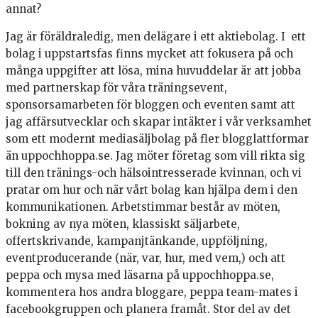
annat?
Jag är föräldraledig, men delägare i ett aktiebolag. I ett
bolag i uppstartsfas finns mycket att fokusera på och
många uppgifter att lösa, mina huvuddelar är att jobba
med partnerskap för våra träningsevent,
sponsorsamarbeten för bloggen och eventen samt att
jag affärsutvecklar och skapar intäkter i vår verksamhet
som ett modernt mediasäljbolag på fler blogglattformar
än uppochhoppa.se. Jag möter företag som vill rikta sig
till den tränings-och hälsointresserade kvinnan, och vi
pratar om hur och när vårt bolag kan hjälpa dem i den
kommunikationen. Arbetstimmar består av möten,
bokning av nya möten, klassiskt säljarbete,
offertskrivande, kampanjtänkande, uppföljning,
eventproducerande (när, var, hur, med vem,) och att
peppa och mysa med läsarna på uppochhoppa.se,
kommentera hos andra bloggare, peppa team-mates i
facebookgruppen och planera framåt. Stor del av det