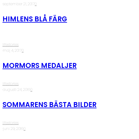
·
september 21, 2017
·
0
HIMLENS BLÅ FÄRG
lifestories
·
maj 4, 2017
·
0
MORMORS MEDALJER
lifestories
·
augusti 24, 2016
·
0
SOMMARENS BÄSTA BILDER
lifestories
·
juni 29, 2016
·
0