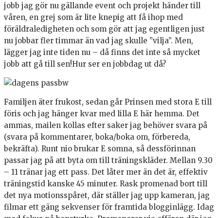
jobb jag gör nu gällande event och projekt händer till
våren, en grej som är lite knepig att få ihop med
föräldraledigheten och som gör att jag egentligen just
nu jobbar fler timmar än vad jag skulle ”vilja”. Men,
lägger jag inte tiden nu – då finns det inte så mycket
jobb att gå till sen!Hur ser en jobbdag ut då?
Familjen äter frukost, sedan går Prinsen med stora E till
föris och jag hänger kvar med lilla E här hemma. Det
ammas, mailen kollas efter saker jag behöver svara på
(svara på kommentarer, boka/boka om, förbereda,
bekräfta). Runt nio brukar E somna, så dessförinnan
passar jag på att byta om till träningskläder. Mellan 9.30
– 11 tränar jag ett pass. Det låter mer än det är, effektiv
träningstid kanske 45 minuter. Rask promenad bort till
det nya motionsspåret, där ställer jag upp kameran, jag
filmar ett gäng sekvenser för framtida blogginlägg. Idag