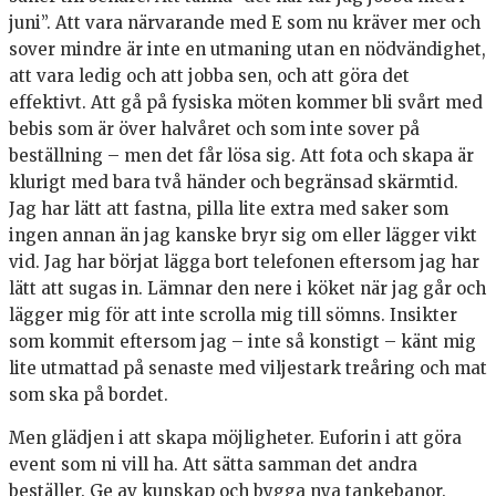
juni”. Att vara närvarande med E som nu kräver mer och
sover mindre är inte en utmaning utan en nödvändighet,
att vara ledig och att jobba sen, och att göra det
effektivt. Att gå på fysiska möten kommer bli svårt med
bebis som är över halvåret och som inte sover på
beställning – men det får lösa sig. Att fota och skapa är
klurigt med bara två händer och begränsad skärmtid.
Jag har lätt att fastna, pilla lite extra med saker som
ingen annan än jag kanske bryr sig om eller lägger vikt
vid. Jag har börjat lägga bort telefonen eftersom jag har
lätt att sugas in. Lämnar den nere i köket när jag går och
lägger mig för att inte scrolla mig till sömns. Insikter
som kommit eftersom jag – inte så konstigt – känt mig
lite utmattad på senaste med viljestark treåring och mat
som ska på bordet.
Men glädjen i att skapa möjligheter. Euforin i att göra
event som ni vill ha. Att sätta samman det andra
beställer. Ge av kunskap och bygga nya tankebanor.