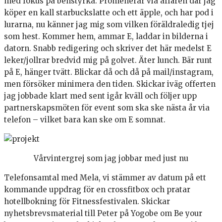
med fokus på benstyrka. Promenerar via affären där jag
köper en kall starbuckslatte och ett äpple, och har pod i
lurarna, nu känner jag mig som vilken föräldraledig tjej
som hest. Kommer hem, ammar E, laddar in bilderna i
datorn. Snabb redigering och skriver det här medelst E
leker/jollrar bredvid mig på golvet. Äter lunch. Bär runt
på E, hänger tvätt. Blickar då och då på mail/instagram,
men försöker minimera den tiden. Skickar iväg offerten
jag jobbade klart med sent igår kväll och följer upp
partnerskapsmöten för event som ska ske nästa år via
telefon – vilket bara kan ske om E somnat.
Vårvintergrej som jag jobbar med just nu
Telefonsamtal med Mela, vi stämmer av datum på ett
kommande uppdrag för en crossfitbox och pratar
hotellbokning för Fitnessfestivalen. Skickar
nyhetsbrevsmaterial till Peter på Yogobe om Be your