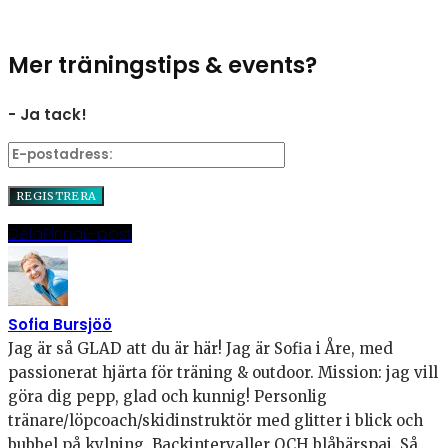
Mer träningstips & events?
- Ja tack!
Dela
Pinna
E-post
Sofia Bursjöö
Jag är så GLAD att du är här! Jag är Sofia i Åre, med
passionerat hjärta för träning & outdoor. Mission: jag vill
göra dig pepp, glad och kunnig! Personlig
tränare/löpcoach/skidinstruktör med glitter i blick och
bubbel på kylning. Backintervaller OCH blåbärspaj. Så