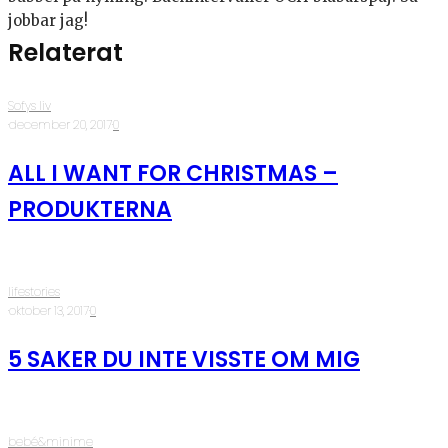
jobbar jag!
Relaterat
Sofys liv
·
december 20, 2017
·
0
ALL I WANT FOR CHRISTMAS –
PRODUKTERNA
lifestories
·
oktober 13, 2017
·
0
5 SAKER DU INTE VISSTE OM MIG
bebé&minime