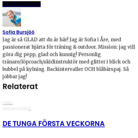
Dela
Pinna
E-post
Sofia Bursjöö
Jag är så GLAD att du är här! Jag är Sofia i Åre, med
passionerat hjärta för träning & outdoor. Mission: jag vill
göra dig pepp, glad och kunnig! Personlig
tränare/löpcoach/skidinstruktör med glitter i blick och
bubbel på kylning. Backintervaller OCH blåbärspaj. Så
jobbar jag!
Relaterat
Hälsa
·
februari 11, 2019
·
5
DE TUNGA FÖRSTA VECKORNA