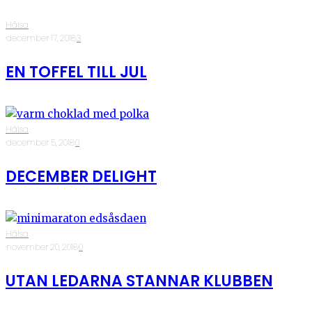
Hälsa
·
december 17, 2018
·
3
EN TOFFEL TILL JUL
Hälsa
·
december 5, 2018
·
0
DECEMBER DELIGHT
Hälsa
·
november 20, 2018
·
0
UTAN LEDARNA STANNAR KLUBBEN