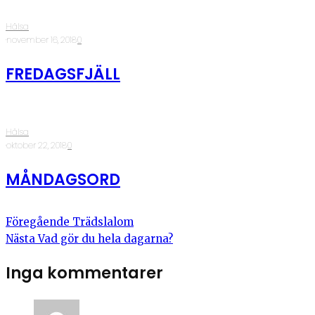
Hälsa
·
november 16, 2018
·
0
FREDAGSFJÄLL
Hälsa
·
oktober 22, 2018
·
0
MÅNDAGSORD
Föregående
Trädslalom
Nästa
Vad gör du hela dagarna?
Inga kommentarer