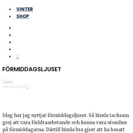
VINTER
SHOP
0
FÖRMIDDAGSLJUSET
Hälsa
·
oktober 9, 2014
·
0
Idag har jag nyttjat förmiddagsljuset. Så himla tacksam
grej att vara förldraarbetande och kunna vara utomhus
på förmiddagarna. Därtill himla bra gjort att ha bosatt