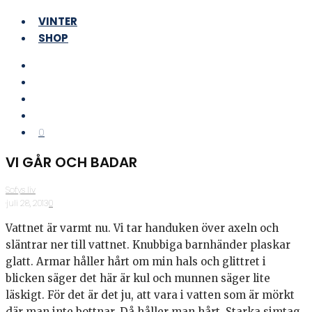
VINTER
SHOP
0
VI GÅR OCH BADAR
Sofys liv
·
juli 28, 2013
·
0
Vattnet är varmt nu. Vi tar handuken över axeln och
släntrar ner till vattnet. Knubbiga barnhänder plaskar
glatt. Armar håller hårt om min hals och glittret i
blicken säger det här är kul och munnen säger lite
läskigt. För det är det ju, att vara i vatten som är mörkt
där man inte bottnar. Då håller man hårt. Starka simtag