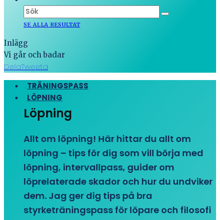
SE ALLA RESULTAT
Inlägg
Vi går och badar
Dela
Tweeta
TRÄNINGSPASS
LÖPNING
Löpning
Allt om löpning! Här hittar du allt om
löpning – tips för dig som vill börja med
löpning, intervallpass, guider om
löprelaterade skador och hur du undviker
dem. Jag ger dig tips på bra
styrketräningspass för löpare och filosofi