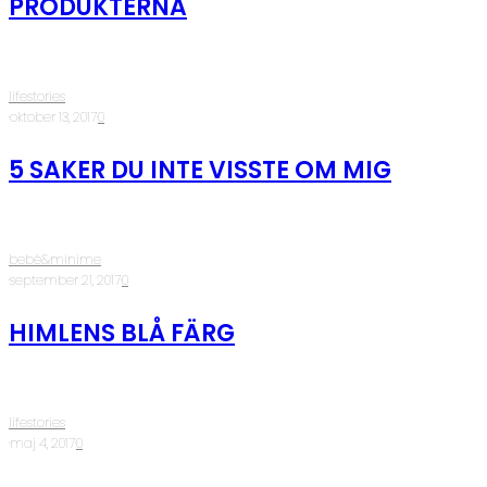
PRODUKTERNA
lifestories
·
oktober 13, 2017
·
0
5 SAKER DU INTE VISSTE OM MIG
bebé&minime
·
september 21, 2017
·
0
HIMLENS BLÅ FÄRG
lifestories
·
maj 4, 2017
·
0