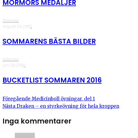
MORMORS MEDALJER
lifestories
·
augusti 24, 2016
·
0
SOMMARENS BÄSTA BILDER
lifestories
·
juni 29, 2016
·
0
BUCKETLIST SOMMAREN 2016
Föregående
Medicinboll övningar, del 1
Nästa
Draken – en styrkeövning för hela kroppen
Inga kommentarer