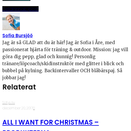
Dela
Pinna
E-post
Sofia Bursjöö
Jag är så GLAD att du är här! Jag är Sofia i Åre, med
passionerat hjärta för träning & outdoor. Mission: jag vill
göra dig pepp, glad och kunnig! Personlig
tränare/löpcoach/skidinstruktör med glitter i blick och
bubbel på kylning. Backintervaller OCH blåbärspaj. Så
jobbar jag!
Relaterat
Sofys liv
·
december 20, 2017
·
0
ALL I WANT FOR CHRISTMAS –